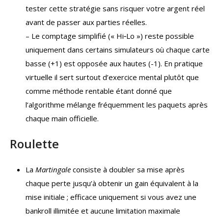
tester cette stratégie sans risquer votre argent réel
avant de passer aux parties réelles.
– Le comptage simplifié (« Hi‑Lo ») reste possible
uniquement dans certains simulateurs où chaque carte
basse (+1) est opposée aux hautes (-1). En pratique
virtuelle il sert surtout d’exercice mental plutôt que
comme méthode rentable étant donné que
l’algorithme mélange fréquemment les paquets après
chaque main officielle.
Roulette
La
Martingale
consiste à doubler sa mise après
chaque perte jusqu’à obtenir un gain équivalent à la
mise initiale ; efficace uniquement si vous avez une
bankroll illimitée et aucune limitation maximale