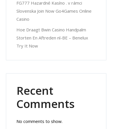
FG777 Hazardné Kasíno . v rámci
Slovenska Join Now Go4Games Online
Casino
Hoe Draagt Bwin Casino Handpalm
Storten En Aftreden nl-BE – Benelux
Try It Now
Recent
Comments
No comments to show.