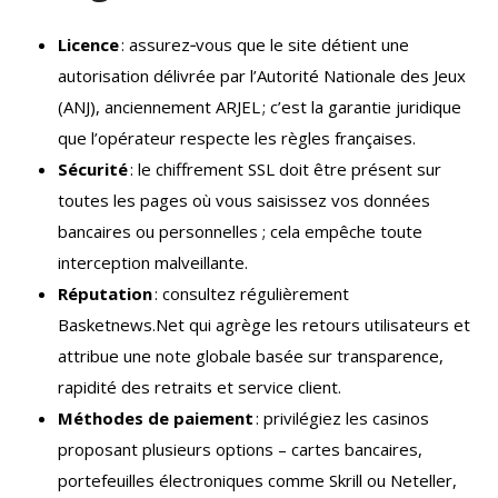
Licence
: assurez‑vous que le site détient une
autorisation délivrée par l’Autorité Nationale des Jeux
(ANJ), anciennement ARJEL ; c’est la garantie juridique
que l’opérateur respecte les règles françaises.
Sécurité
: le chiffrement SSL doit être présent sur
toutes les pages où vous saisissez vos données
bancaires ou personnelles ; cela empêche toute
interception malveillante.
Réputation
: consultez régulièrement
Basketnews.Net qui agrège les retours utilisateurs et
attribue une note globale basée sur transparence,
rapidité des retraits et service client.
Méthodes de paiement
: privilégiez les casinos
proposant plusieurs options – cartes bancaires,
portefeuilles électroniques comme Skrill ou Neteller,