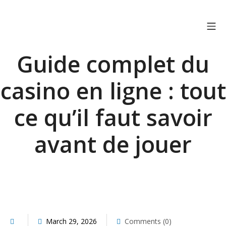
Skip
to
Mo
OSTRICH CONNECT
content
Guide complet du
casino en ligne : tout
ce qu’il faut savoir
avant de jouer
March 29, 2026
Comments (0)