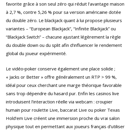
favorite grâce à son seul zéro qui réduit l’avantage maison
à 2,7 %, contre 5,26 % pour sa version américaine dotée
du double zéro. Le blackjack quant à lui propose plusieurs
variantes – “European Blackjack”, “Infinite Blackjack” ou
“Blackjack Switch” – chacune ajustant légèrement la règle
du double down ou du split afin d’influencer le rendement
global du joueur expérimenté.
Le vidéo‑poker conserve également une place solide ;
« Jacks or Better » offre généralement un RTP > 99 %,
idéal pour ceux cherchant une marge théorique favorable
sans trop dépendre du hasard pur. Enfin les casinos live
introduisent l’interaction réelle via webcam : croupier
humain pour roulette Live, baccarat Live ou poker Texas
Hold’em Live créent une immersion proche du vrai salon
physique tout en permettant aux joueurs français d’utiliser