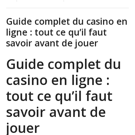
Guide complet du casino en
ligne : tout ce qu’il faut
savoir avant de jouer
Guide complet du
casino en ligne :
tout ce qu’il faut
savoir avant de
jouer