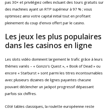
pas 30× et privilégiez celles incluant des tours gratuits sur
des machines ayant un RTP supérieur à 97 % ; vous
optimisez ainsi votre capital initial tout en profitant
pleinement du coup d’envoi offert par le casino.
Les jeux les plus populaires
dans les casinos en ligne
Les slots vidéo dominent largement le trafic grâce à leurs
thèmes variés – « Gonzo’s Quest », « Book of Dead » ou
encore « Starburst » sont parmi les titres incontournables
avec plusieurs dizaines de lignes payantes chacune
pouvant déclencher un jackpot progressif dépassant
parfois six chiffres.
Côté tables classiques, la roulette européenne reste