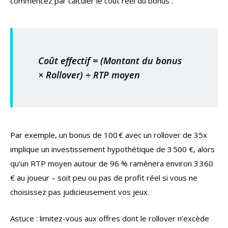
commencez par calculer le coût réel du bonus :
Coût effectif = (Montant du bonus
× Rollover) ÷ RTP moyen
Par exemple, un bonus de 100 € avec un rollover de 35x
implique un investissement hypothétique de 3 500 €, alors
qu’un RTP moyen autour de 96 % ramènera environ 3 360
€ au joueur – soit peu ou pas de profit réel si vous ne
choisissez pas judicieusement vos jeux.
Astuce : limitez-vous aux offres dont le rollover n’excède