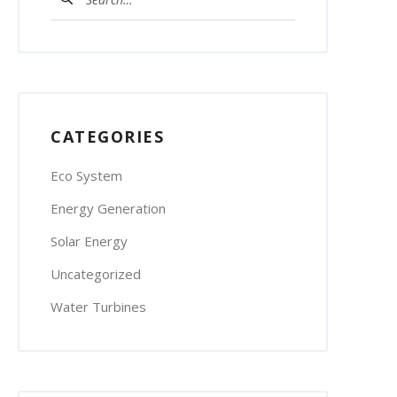
for:
CATEGORIES
Eco System
Energy Generation
Solar Energy
Uncategorized
Water Turbines