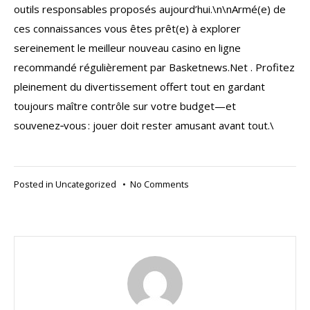
outils responsables proposés aujourd’hui.\n\nArmé(e) de
ces connaissances vous êtes prêt(e) à explorer
sereinement le meilleur nouveau casino en ligne
recommandé régulièrement par Basketnews.Net . Profitez
pleinement du divertissement offert tout en gardant
toujours maître contrôle sur votre budget—et
souvenez‑vous : jouer doit rester amusant avant tout.\
on
Posted in
Uncategorized
•
No Comments
Guide
complet
du
casino
en
ligne
:
tout