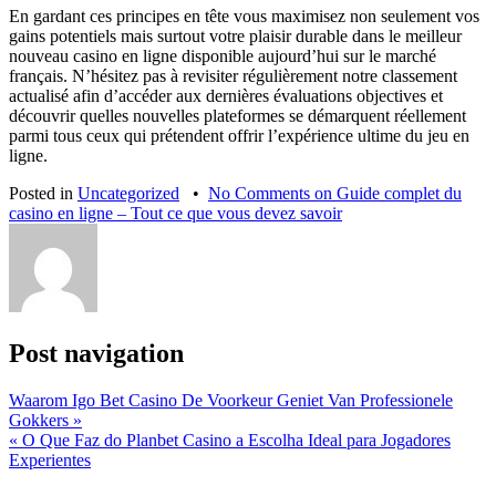
En gardant ces principes en tête vous maximisez non seulement vos
gains potentiels mais surtout votre plaisir durable dans le meilleur
nouveau casino en ligne disponible aujourd’hui sur le marché
français. N’hésitez pas à revisiter régulièrement notre classement
actualisé afin d’accéder aux dernières évaluations objectives et
découvrir quelles nouvelles plateformes se démarquent réellement
parmi tous ceux qui prétendent offrir l’expérience ultime du jeu en
ligne.
Posted in
Uncategorized
•
No Comments
on Guide complet du
casino en ligne – Tout ce que vous devez savoir
Post navigation
Waarom Igo Bet Casino De Voorkeur Geniet Van Professionele
Gokkers »
« O Que Faz do Planbet Casino a Escolha Ideal para Jogadores
Experientes