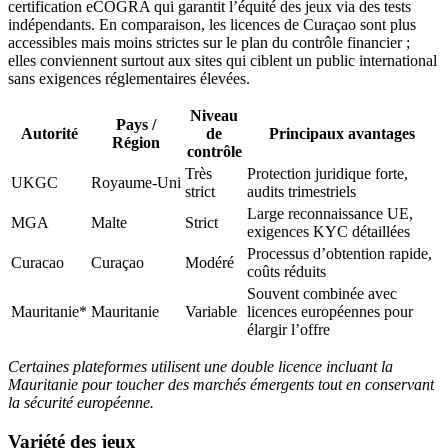
certification eCOGRA qui garantit l’équité des jeux via des tests
indépendants. En comparaison, les licences de Curaçao sont plus
accessibles mais moins strictes sur le plan du contrôle financier ;
elles conviennent surtout aux sites qui ciblent un public international
sans exigences réglementaires élevées.
Niveau
Pays /
Autorité
de
Principaux avantages
Région
contrôle
Très
Protection juridique forte,
UKGC
Royaume‑Uni
strict
audits trimestriels
Large reconnaissance UE,
MGA
Malte
Strict
exigences KYC détaillées
Processus d’obtention rapide,
Curacao
Curaçao
Modéré
coûts réduits
Souvent combinée avec
Mauritanie*
Mauritanie
Variable
licences européennes pour
élargir l’offre
Certaines plateformes utilisent une double licence incluant la
Mauritanie pour toucher des marchés émergents tout en conservant
la sécurité européenne.
Variété des jeux