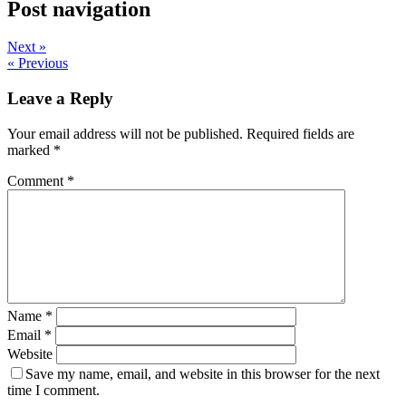
Post navigation
Next »
« Previous
Leave a Reply
Your email address will not be published.
Required fields are
marked
*
Comment
*
Name
*
Email
*
Website
Save my name, email, and website in this browser for the next
time I comment.