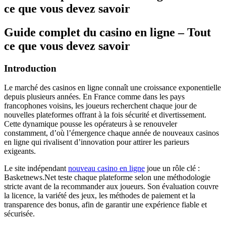
ce que vous devez savoir
Guide complet du casino en ligne – Tout
ce que vous devez savoir
Introduction
Le marché des casinos en ligne connaît une croissance exponentielle
depuis plusieurs années. En France comme dans les pays
francophones voisins, les joueurs recherchent chaque jour de
nouvelles plateformes offrant à la fois sécurité et divertissement.
Cette dynamique pousse les opérateurs à se renouveler
constamment, d’où l’émergence chaque année de nouveaux casinos
en ligne qui rivalisent d’innovation pour attirer les parieurs
exigeants.
Le site indépendant
nouveau casino en ligne
joue un rôle clé :
Basketnews.Net teste chaque plateforme selon une méthodologie
stricte avant de la recommander aux joueurs. Son évaluation couvre
la licence, la variété des jeux, les méthodes de paiement et la
transparence des bonus, afin de garantir une expérience fiable et
sécurisée.