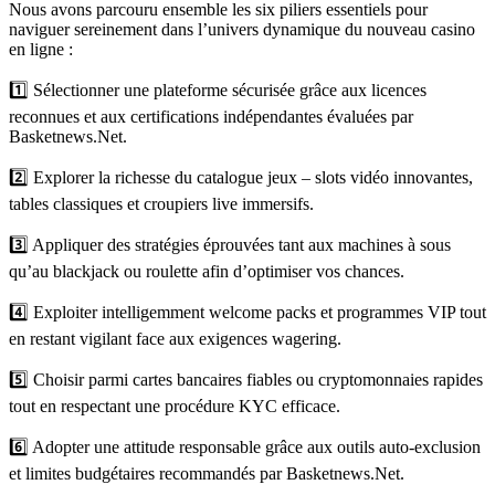
Nous avons parcouru ensemble les six piliers essentiels pour
naviguer sereinement dans l’univers dynamique du nouveau casino
en ligne :
1️⃣ Sélectionner une plateforme sécurisée grâce aux licences
reconnues et aux certifications indépendantes évaluées par
Basketnews.Net.
2️⃣ Explorer la richesse du catalogue jeux – slots vidéo innovantes,
tables classiques et croupiers live immersifs.
3️⃣ Appliquer des stratégies éprouvées tant aux machines à sous
qu’au blackjack ou roulette afin d’optimiser vos chances.
4️⃣ Exploiter intelligemment welcome packs et programmes VIP tout
en restant vigilant face aux exigences wagering.
5️⃣ Choisir parmi cartes bancaires fiables ou cryptomonnaies rapides
tout en respectant une procédure KYC efficace.
6️⃣ Adopter une attitude responsable grâce aux outils auto‑exclusion
et limites budgétaires recommandés par Basketnews.Net.