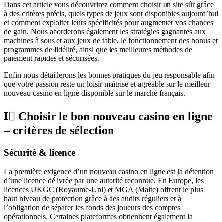
Dans cet article vous découvrirez comment choisir un site sûr grâce
à des critères précis, quels types de jeux sont disponibles aujourd’hui
et comment exploiter leurs spécificités pour augmenter vos chances
de gain. Nous aborderons également les stratégies gagnantes aux
machines à sous et aux jeux de table, le fonctionnement des bonus et
programmes de fidélité, ainsi que les meilleures méthodes de
paiement rapides et sécurisées.
Enfin nous détaillerons les bonnes pratiques du jeu responsable afin
que votre passion reste un loisir maîtrisé et agréable sur le meilleur
nouveau casino en ligne disponible sur le marché français.
I️⃣ Choisir le bon nouveau casino en ligne
– critères de sélection
Sécurité & licence
La première exigence d’un nouveau casino en ligne est la détention
d’une licence délivrée par une autorité reconnue. En Europe, les
licences UKGC (Royaume‑Uni) et MGA (Malte) offrent le plus
haut niveau de protection grâce à des audits réguliers et à
l’obligation de séparer les fonds des joueurs des comptes
opérationnels. Certaines plateformes obtiennent également la