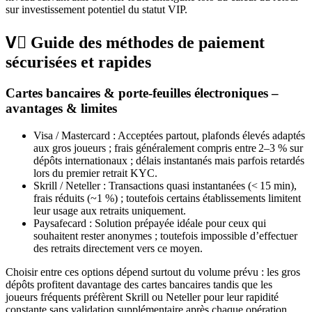
sur investissement potentiel du statut VIP.
V️⃣ Guide des méthodes de paiement
sécurisées et rapides
Cartes bancaires & porte‑feuilles électroniques –
avantages & limites
Visa / Mastercard : Acceptées partout, plafonds élevés adaptés
aux gros joueurs ; frais généralement compris entre 2–3 % sur
dépôts internationaux ; délais instantanés mais parfois retardés
lors du premier retrait KYC.
Skrill / Neteller : Transactions quasi instantanées (< 15 min),
frais réduits (~1 %) ; toutefois certains établissements limitent
leur usage aux retraits uniquement.
Paysafecard : Solution prépayée idéale pour ceux qui
souhaitent rester anonymes ; toutefois impossible d’effectuer
des retraits directement vers ce moyen.
Choisir entre ces options dépend surtout du volume prévu : les gros
dépôts profitent davantage des cartes bancaires tandis que les
joueurs fréquents préfèrent Skrill ou Neteller pour leur rapidité
constante sans validation supplémentaire après chaque opération.