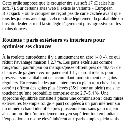
Cette grille suppose que le croupier tire sur soft 17 (Dealer hits
soft17). Sur certains sites web il existe la variante « European
Blackjack » où le croupier ne reçoit pas de carte cachée avant que
tous les joueurs aient agi ; cela modifie légèrement la probabilité du
bust du dealer et rend la stratégie légèrement plus agressive sur les
mains douces.
Roulette : paris extérieurs vs intérieurs pour
optimiser ses chances
À la roulette européenne il y a uniquement un zéro (« 0 »), ce qui
réduit l’avantage maison à 2,7 %. Les paris extérieurs comme
rouge/noir, pair/impair ou manque/passe offrent près de 48,6 % de
chances de gagner avec un paiement 1:1 ; ils sont idéaux pour
préserver son capital tout en accumulant modestement des gains
réguliers. En revanche les paris intérieurs (« plein », « cheval », «
carré ») offrent des gains plus élevés (35:1 pour un plein) mais ne
touchent qu’une probabilité comprise entre 2,7–5,4 %. Une
approche équilibrée consiste à placer une combinaison : deux mises
extérieures (exemple rouge + pair) couplées à un pari intérieur sur
un numéro chaud identifié après plusieurs tours sans gain majeur –
ainsi on profite d’un rendement moyen supérieur tout en limitant
l’exposition au risque élevé inhérent aux paris simples plein tapis.