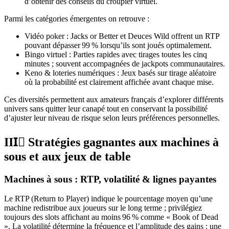
d’obtenir des conseils du croupier virtuel.
Parmi les catégories émergentes on retrouve :
Vidéo poker : Jacks or Better et Deuces Wild offrent un RTP
pouvant dépasser 99 % lorsqu’ils sont joués optimalement.
Bingo virtuel : Parties rapides avec tirages toutes les cinq
minutes ; souvent accompagnées de jackpots communautaires.
Keno & loteries numériques : Jeux basés sur tirage aléatoire
où la probabilité est clairement affichée avant chaque mise.
Ces diversités permettent aux amateurs français d’explorer différents
univers sans quitter leur canapé tout en conservant la possibilité
d’ajuster leur niveau de risque selon leurs préférences personnelles.
III️⃣ Stratégies gagnantes aux machines à
sous et aux jeux de table
Machines à sous : RTP, volatilité & lignes payantes
Le RTP (Return to Player) indique le pourcentage moyen qu’une
machine redistribue aux joueurs sur le long terme ; privilégiez
toujours des slots affichant au moins 96 % comme « Book of Dead
». La volatilité détermine la fréquence et l’amplitude des gains : une