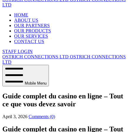
LTD
HOME
ABOUT US
OUR PARTNERS
OUR PRODUCTS
OUR SERVICES
CONTACT US
STAFF LOGIN
OSTRICH CONNECTIONS LTD
OSTRICH CONNECTIONS
LTD
Mobile Menu
Guide complet du casino en ligne – Tout
ce que vous devez savoir
April 3, 2026
Comments (0)
Guide complet du casino en ligne – Tout