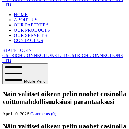
LTD
HOME
ABOUT US
OUR PARTNERS
OUR PRODUCTS
OUR SERVICES
CONTACT US
STAFF LOGIN
OSTRICH CONNECTIONS LTD
OSTRICH CONNECTIONS
LTD
Mobile Menu
Näin valitset oikean pelin naobet casinolla
voittomahdollisuuksiasi parantaaksesi
April 10, 2026
Comments (0)
Näin valitset oikean pelin naobet casinolla