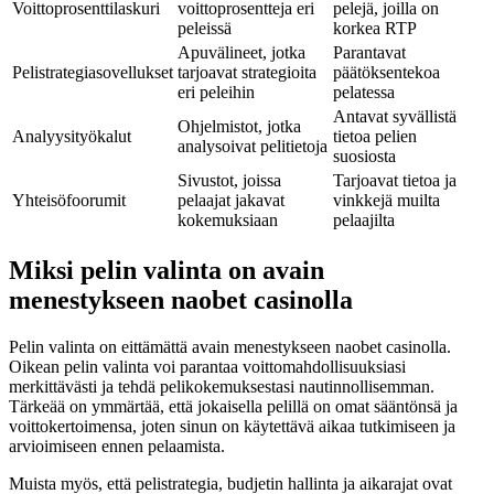
Voittoprosenttilaskuri
voittoprosentteja eri
pelejä, joilla on
peleissä
korkea RTP
Apuvälineet, jotka
Parantavat
Pelistrategiasovellukset
tarjoavat strategioita
päätöksentekoa
eri peleihin
pelatessa
Antavat syvällistä
Ohjelmistot, jotka
Analyysityökalut
tietoa pelien
analysoivat pelitietoja
suosiosta
Sivustot, joissa
Tarjoavat tietoa ja
Yhteisöfoorumit
pelaajat jakavat
vinkkejä muilta
kokemuksiaan
pelaajilta
Miksi pelin valinta on avain
menestykseen naobet casinolla
Pelin valinta on eittämättä avain menestykseen naobet casinolla.
Oikean pelin valinta voi parantaa voittomahdollisuuksiasi
merkittävästi ja tehdä pelikokemuksestasi nautinnollisemman.
Tärkeää on ymmärtää, että jokaisella pelillä on omat sääntönsä ja
voittokertoimensa, joten sinun on käytettävä aikaa tutkimiseen ja
arvioimiseen ennen pelaamista.
Muista myös, että pelistrategia, budjetin hallinta ja aikarajat ovat