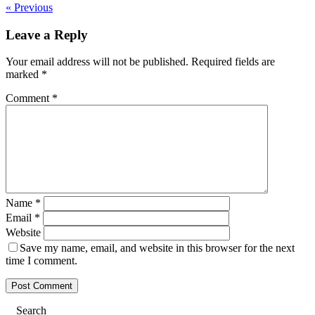
« Previous
Leave a Reply
Your email address will not be published.
Required fields are
marked
*
Comment
*
Name
*
Email
*
Website
Save my name, email, and website in this browser for the next
time I comment.
Search