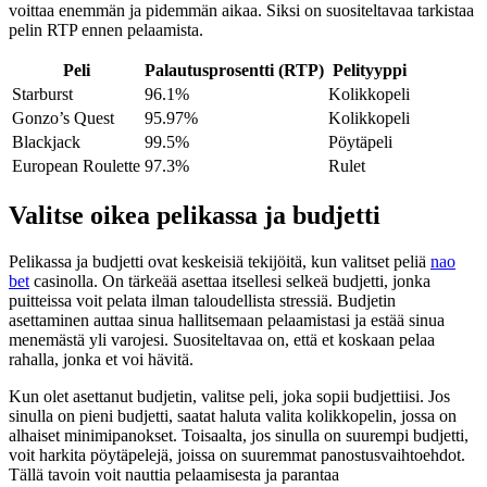
voittaa enemmän ja pidemmän aikaa. Siksi on suositeltavaa tarkistaa
pelin RTP ennen pelaamista.
Peli
Palautusprosentti (RTP)
Pelityyppi
Starburst
96.1%
Kolikkopeli
Gonzo’s Quest
95.97%
Kolikkopeli
Blackjack
99.5%
Pöytäpeli
European Roulette
97.3%
Rulet
Valitse oikea pelikassa ja budjetti
Pelikassa ja budjetti ovat keskeisiä tekijöitä, kun valitset peliä
nao
bet
casinolla. On tärkeää asettaa itsellesi selkeä budjetti, jonka
puitteissa voit pelata ilman taloudellista stressiä. Budjetin
asettaminen auttaa sinua hallitsemaan pelaamistasi ja estää sinua
menemästä yli varojesi. Suositeltavaa on, että et koskaan pelaa
rahalla, jonka et voi hävitä.
Kun olet asettanut budjetin, valitse peli, joka sopii budjettiisi. Jos
sinulla on pieni budjetti, saatat haluta valita kolikkopelin, jossa on
alhaiset minimipanokset. Toisaalta, jos sinulla on suurempi budjetti,
voit harkita pöytäpelejä, joissa on suuremmat panostusvaihtoehdot.
Tällä tavoin voit nauttia pelaamisesta ja parantaa