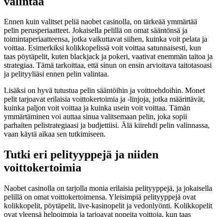
valintaa
Ennen kuin valitset peliä naobet casinolla, on tärkeää ymmärtää
pelin perusperiaatteet. Jokaisella pelillä on omat sääntönsä ja
toimintaperiaatteensa, jotka vaikuttavat siihen, kuinka voit pelata ja
voittaa. Esimerkiksi kolikkopelissä voit voittaa satunnaisesti, kun
taas pöytäpelit, kuten blackjack ja pokeri, vaativat enemmän taitoa ja
strategiaa. Tämä tarkoittaa, että sinun on ensin arvioitava taitotasoasi
ja pelityyliäsi ennen pelin valintaa.
Lisäksi on hyvä tutustua pelin sääntöihin ja voittoehdoihin. Monet
pelit tarjoavat erilaisia voittokertoimia ja -linjoja, jotka määrittävät,
kuinka paljon voit voittaa ja kuinka usein voit voittaa. Tämän
ymmärtäminen voi auttaa sinua valitsemaan pelin, joka sopii
parhaiten pelistrategiaasi ja budjettiisi. Älä kiirehdi pelin valinnassa,
vaan käytä aikaa sen tutkimiseen.
Tutki eri pelityyppejä ja niiden
voittokertoimia
Naobet casinolla on tarjolla monia erilaisia pelityyppejä, ja jokaisella
pelillä on omat voittokertoimensa. Yleisimpiä pelityyppejä ovat
kolikkopelit, pöytäpelit, live-kasinopelit ja vedonlyönti. Kolikkopelit
ovat yleensä helpoimpia ja tarjoavat nopeita voittoja, kun taas