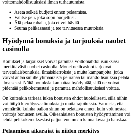
voittomahdollisuuksiasi ilman turhautumista.
Aseta selkeä budjetti ennen pelaamista.
Valitse peli, joka sopii budjettiisi.
Älä pelaa rahalla, jota et voi hävitä.
Seuraa pelikassaasi ja tee tarvittaessa muutoksia.
Hyödynnä bonuksia ja tarjouksia naobet
casinolla
Bonukset ja tarjoukset voivat parantaa voittomahdollisuuksiasi
merkittävästi naobet casinolla. Monet netticasinot tarjoavat
tervetuliaisbonuksia, ilmaiskierroksia ja muita kampanjoita, jotka
voivat antaa sinulle ylimääräistä pelirahaa tai mahdollisuuksia pelata
ilmaiseksi. Näitä bonuksia kannattaa hyödyntää, sillä ne voivat
pidentää pelikokemustasi ja parantaa mahdollisuuksiasi voittaa.
On kuitenkin tärkeää lukea bonusten ehdot huolellisesti, sillä niihin
voi liittyä kierrätysvaatimuksia ja muita rajoituksia. Varmista, että
ymmärrät, kuinka paljon sinun on pelattava ennen kuin voit nostaa
voittoja bonusten avulla. Oikeanlaisten bonusten hyödyntäminen voi
tehdä pelikokemuksestasi paljon enemmän kannattavaa ja hauskaa.
Pelaamisen aikarajat ja niiden merkitys