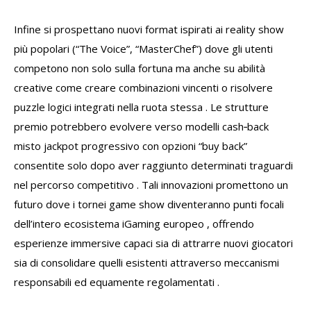
Infine si prospettano nuovi format ispirati ai reality show
più popolari (“The Voice”, “MasterChef”) dove gli utenti
competono non solo sulla fortuna ma anche su abilità
creative come creare combinazioni vincenti o risolvere
puzzle logici integrati nella ruota stessa . Le strutture
premio potrebbero evolvere verso modelli cash‑back
misto jackpot progressivo con opzioni “buy back”
consentite solo dopo aver raggiunto determinati traguardi
nel percorso competitivo . Tali innovazioni promettono un
futuro dove i tornei game show diventeranno punti focali
dell’intero ecosistema iGaming europeo , offrendo
esperienze immersive capaci sia di attrarre nuovi giocatori
sia di consolidare quelli esistenti attraverso meccanismi
responsabili ed equamente regolamentati .