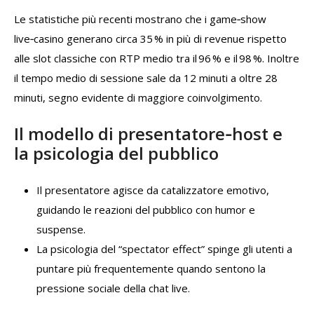
Le statistiche più recenti mostrano che i game‑show
live‑casino generano circa 35 % in più di revenue rispetto
alle slot classiche con RTP medio tra il 96 % e il 98 %. Inoltre
il tempo medio di sessione sale da 12 minuti a oltre 28
minuti, segno evidente di maggiore coinvolgimento.
Il modello di presentatore‑host e
la psicologia del pubblico
Il presentatore agisce da catalizzatore emotivo,
guidando le reazioni del pubblico con humor e
suspense.
La psicologia del “spectator effect” spinge gli utenti a
puntare più frequentemente quando sentono la
pressione sociale della chat live.