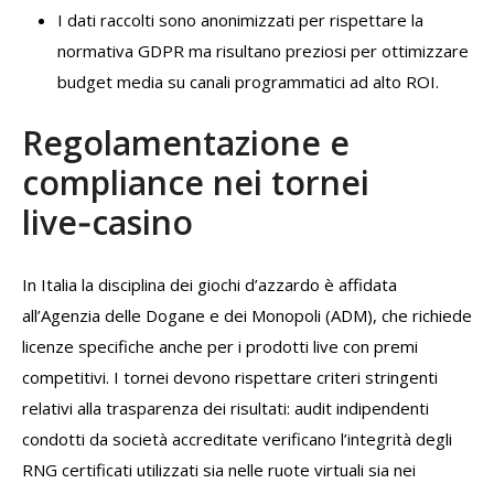
I dati raccolti sono anonimizzati per rispettare la
normativa GDPR ma risultano preziosi per ottimizzare
budget media su canali programmatici ad alto ROI.
Regolamentazione e
compliance nei tornei
live‑casino
In Italia la disciplina dei giochi d’azzardo è affidata
all’Agenzia delle Dogane e dei Monopoli (ADM), che richiede
licenze specifiche anche per i prodotti live con premi
competitivi. I tornei devono rispettare criteri stringenti
relativi alla trasparenza dei risultati: audit indipendenti
condotti da società accreditate verificano l’integrità degli
RNG certificati utilizzati sia nelle ruote virtuali sia nei