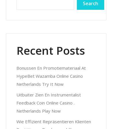
Search
Recent Posts
Bonussen En Promotiemateriaal At
HypeBet Wazamba Online Casino
Netherlands Try It Now
Uitbuiter Zien En Instrumentalist
Feedback Coin Online Casino .
Netherlands Play Now
Wie Effizient Repräsentieren Klienten