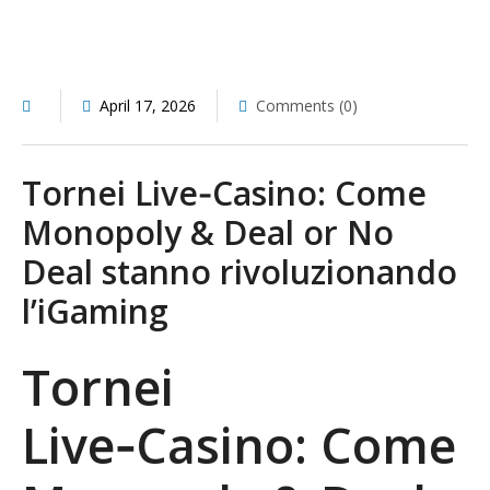
April 17, 2026
Comments (0)
Tornei Live‑Casino: Come
Monopoly & Deal or No
Deal stanno rivoluzionando
l’iGaming
Tornei
Live‑Casino: Come