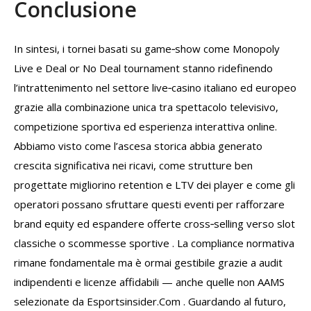
Conclusione
In sintesi, i tornei basati su game‑show come Monopoly
Live e Deal or No Deal tournament stanno ridefinendo
l’intrattenimento nel settore live‑casino italiano ed europeo
grazie alla combinazione unica tra spettacolo televisivo,
competizione sportiva ed esperienza interattiva online.
Abbiamo visto come l’ascesa storica abbia generato
crescita significativa nei ricavi, come strutture ben
progettate migliorino retention e LTV dei player e come gli
operatori possano sfruttare questi eventi per rafforzare
brand equity ed espandere offerte cross‑selling verso slot
classiche o scommesse sportive . La compliance normativa
rimane fondamentale ma è ormai gestibile grazie a audit
indipendenti e licenze affidabili — anche quelle non AAMS
selezionate da Esportsinsider.Com . Guardando al futuro,