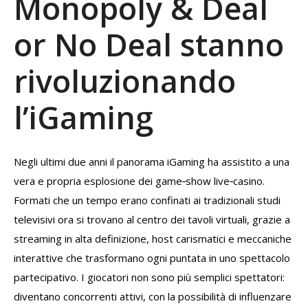
Monopoly & Deal
or No Deal stanno
rivoluzionando
l’iGaming
Negli ultimi due anni il panorama iGaming ha assistito a una
vera e propria esplosione dei game‑show live‑casino.
Formati che un tempo erano confinati ai tradizionali studi
televisivi ora si trovano al centro dei tavoli virtuali, grazie a
streaming in alta definizione, host carismatici e meccaniche
interattive che trasformano ogni puntata in uno spettacolo
partecipativo. I giocatori non sono più semplici spettatori:
diventano concorrenti attivi, con la possibilità di influenzare