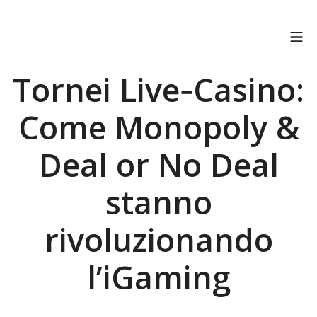
Skip
to
Mo
OSTRICH CONNECT
content
Tornei Live‑Casino:
Come Monopoly &
Deal or No Deal
stanno
rivoluzionando
l’iGaming