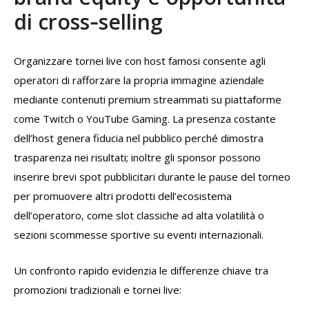
di cross‑selling
Organizzare tornei live con host famosi consente agli
operatori di rafforzare la propria immagine aziendale
mediante contenuti premium streammati su piattaforme
come Twitch o YouTube Gaming. La presenza costante
dell’host genera fiducia nel pubblico perché dimostra
trasparenza nei risultati; inoltre gli sponsor possono
inserire brevi spot pubblicitari durante le pause del torneo
per promuovere altri prodotti dell’ecosistema
dell’operatoro, come slot classiche ad alta volatilità o
sezioni scommesse sportive su eventi internazionali.
Un confronto rapido evidenzia le differenze chiave tra
promozioni tradizionali e tornei live: