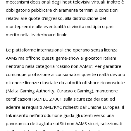
meccanismi decisionali degli host televisivi virtuali. Inoltre è
obbligatorio pubblicare chiaramente termini & condizioni
relativi alle quote d’ingresso, alla distribuzione del
montepremi e alle eventualità di vincita multipla o pari
merito nella leaderboard finale.
Le piattaforme internazionali che operano senza licenza
AAMS ma offrono questi game‑show ai giocatori italiani
rientrano nella categoria “casino non AAMS”. Per garantire
comunque protezione ai consumatori queste realtà devono
ottenere licenze rilasciate da autorità offshore riconosciute
(Malta Gaming Authority, Curacao eGaming), mantenere
certificazioni ISO/IEC 27001 sulla sicurezza dei dati ed
aderire ai requisiti AML/KYC richiesti dall’Unione Europea. Il
link inserito nell’introduzione guida gli utenti verso una
panoramica dettagliata sui Siti non AAMS sicuri, selezionati