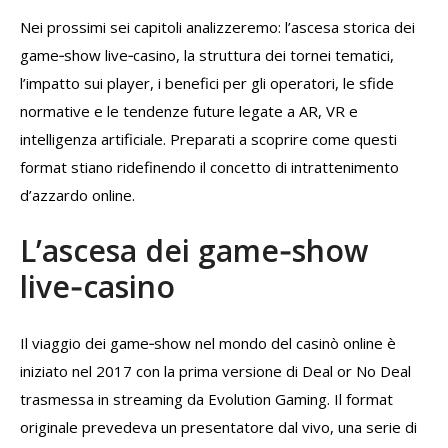
Nei prossimi sei capitoli analizzeremo: l’ascesa storica dei
game‑show live‑casino, la struttura dei tornei tematici,
l’impatto sui player, i benefici per gli operatori, le sfide
normative e le tendenze future legate a AR, VR e
intelligenza artificiale. Preparati a scoprire come questi
format stiano ridefinendo il concetto di intrattenimento
d’azzardo online.
L’ascesa dei game‑show
live‑casino
Il viaggio dei game‑show nel mondo del casinò online è
iniziato nel 2017 con la prima versione di Deal or No Deal
trasmessa in streaming da Evolution Gaming. Il format
originale prevedeva un presentatore dal vivo, una serie di