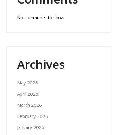
No comments to show.
Archives
May 2026
April 2026
March 2026
February 2026
January 2026