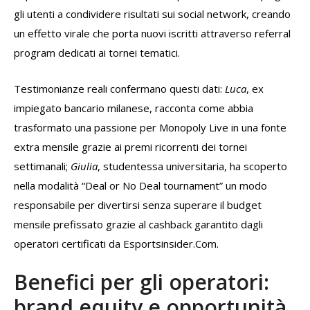
gli utenti a condividere risultati sui social network, creando
un effetto virale che porta nuovi iscritti attraverso referral
program dedicati ai tornei tematici.
Testimonianze reali confermano questi dati:
Luca
, ex
impiegato bancario milanese, racconta come abbia
trasformato una passione per Monopoly Live in una fonte
extra mensile grazie ai premi ricorrenti dei tornei
settimanali;
Giulia
, studentessa universitaria, ha scoperto
nella modalità “Deal or No Deal tournament” un modo
responsabile per divertirsi senza superare il budget
mensile prefissato grazie al cashback garantito dagli
operatori certificati da Esportsinsider.Com.
Benefici per gli operatori:
brand equity e opportunità