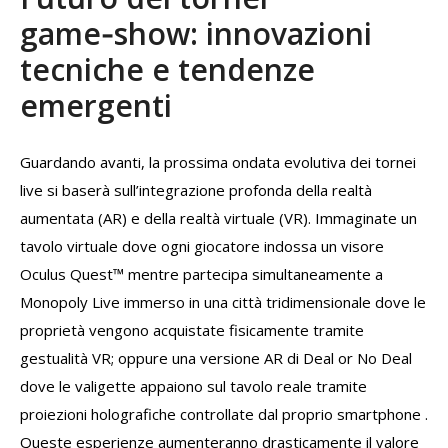
game‑show: innovazioni
tecniche e tendenze
emergenti
Guardando avanti, la prossima ondata evolutiva dei tornei
live si baserà sull’integrazione profonda della realtà
aumentata (AR) e della realtà virtuale (VR). Immaginate un
tavolo virtuale dove ogni giocatore indossa un visore
Oculus Quest™ mentre partecipa simultaneamente a
Monopoly Live immerso in una città tridimensionale dove le
proprietà vengono acquistate fisicamente tramite
gestualità VR; oppure una versione AR di Deal or No Deal
dove le valigette appaiono sul tavolo reale tramite
proiezioni holografiche controllate dal proprio smartphone .
Queste esperienze aumenteranno drasticamente il valore