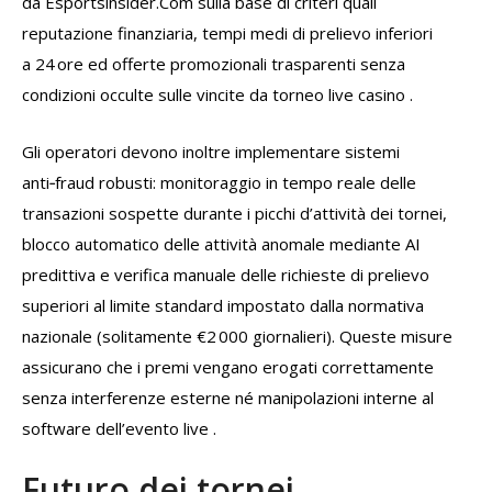
da Esportsinsider.Com sulla base di criteri quali
reputazione finanziaria, tempi medi di prelievo inferiori
a 24 ore ed offerte promozionali trasparenti senza
condizioni occulte sulle vincite da torneo live casino .
Gli operatori devono inoltre implementare sistemi
anti‑fraud robusti: monitoraggio in tempo reale delle
transazioni sospette durante i picchi d’attività dei tornei,
blocco automatico delle attività anomale mediante AI
predittiva e verifica manuale delle richieste di prelievo
superiori al limite standard impostato dalla normativa
nazionale (solitamente €2 000 giornalieri). Queste misure
assicurano che i premi vengano erogati correttamente
senza interferenze esterne né manipolazioni interne al
software dell’evento live .
Futuro dei tornei