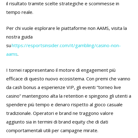
il risultato tramite scelte strategiche e scommesse in
tempo reale.
Per chi vuole esplorare le piattaforme non AAMS, visita la
nostra guida
su
https://esportsinsider.com/it/gambling/casino-non-
aams
.
I tornei rappresentano il motore di engagement più
efficace di questo nuovo ecosistema. Con premi che vanno
da cash bonus a esperienze VIP, gli eventi “torneo live
casino” mantengono alta la retention e spingono gli utenti a
spendere più tempo e denaro rispetto al gioco casuale
tradizionale. Operatori e brand ne traggono valore
aggiunto sia in termini di brand equity che di dati
comportamentali utili per campagne mirate.