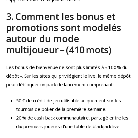
3. Comment les bonus et
promotions sont modelés
autour du mode
multijoueur – (410 mots)
Les bonus de bienvenue ne sont plus limités à « 100 % du
dépôt ». Sur les sites qui privilégient le live, le même dépôt
peut débloquer un pack de lancement comprenant :
50 € de crédit de jeu utilisable uniquement sur les
tournois de poker de la première semaine.
20 % de cash‑back communautaire, partagé entre les
dix premiers joueurs d’une table de blackjack live.