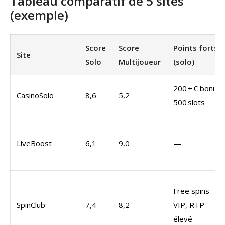
Tableau comparatif de 5 sites
(exemple)
Score
Score
Points forts
Site
Solo
Multijoueur
(solo)
200 + € bonus,
CasinoSolo
8,6
5,2
500 slots
LiveBoost
6,1
9,0
—
Free spins
SpinClub
7,4
8,2
VIP, RTP
élevé