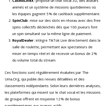
CasinoLiveX
: propose un chat vocal 3D, des avatars
animés et un système de missions quotidiennes où
les équipes gagnent 5 % de cashback supplémentaire.
SpinClub
: mise sur des slots en réseau avec des free
spins collectifs déclenchés dès que 100 joueurs font
un spin simultané sur la même ligne de paiement.
RoyalDealer
: intègre TikTok Live directement dans la
salle de roulette, permettant aux spectateurs de
miser en temps réel et de recevoir un bonus de 2 %
du volume total du stream.
Ces fonctions sont régulièrement évaluées par The
Uma.Org, qui publie des revues détaillées et des
classements indépendants. Selon leurs dernières analyses,
les plateformes qui misent sur le chat vocal et les missions
de groupe offrent en moyenne 12 % de bonus
supplémentaires aux joueurs actifs.