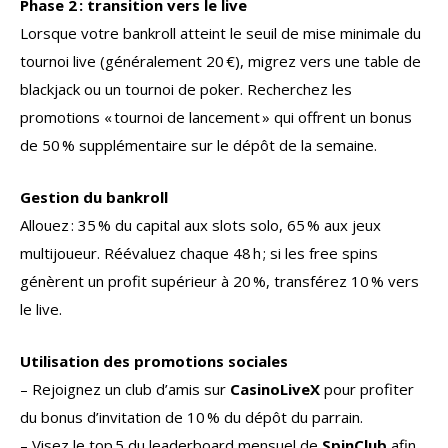
Phase 2 : transition vers le live
Lorsque votre bankroll atteint le seuil de mise minimale du
tournoi live (généralement 20 €), migrez vers une table de
blackjack ou un tournoi de poker. Recherchez les
promotions « tournoi de lancement » qui offrent un bonus
de 50 % supplémentaire sur le dépôt de la semaine.
Gestion du bankroll
Allouez : 35 % du capital aux slots solo, 65 % aux jeux
multijoueur. Réévaluez chaque 48 h ; si les free spins
génèrent un profit supérieur à 20 %, transférez 10 % vers
le live.
Utilisation des promotions sociales
– Rejoignez un club d’amis sur
CasinoLiveX
pour profiter
du bonus d’invitation de 10 % du dépôt du parrain.
– Visez le top 5 du leaderboard mensuel de
SpinClub
afin