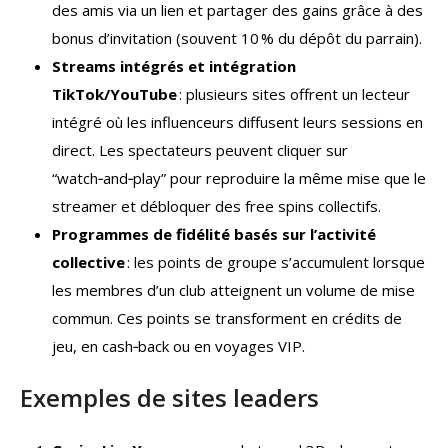
des amis via un lien et partager des gains grâce à des
bonus d’invitation (souvent 10 % du dépôt du parrain).
Streams intégrés et intégration
TikTok/YouTube
: plusieurs sites offrent un lecteur
intégré où les influenceurs diffusent leurs sessions en
direct. Les spectateurs peuvent cliquer sur
“watch‑and‑play” pour reproduire la même mise que le
streamer et débloquer des free spins collectifs.
Programmes de fidélité basés sur l’activité
collective
: les points de groupe s’accumulent lorsque
les membres d’un club atteignent un volume de mise
commun. Ces points se transforment en crédits de
jeu, en cash‑back ou en voyages VIP.
Exemples de sites leaders