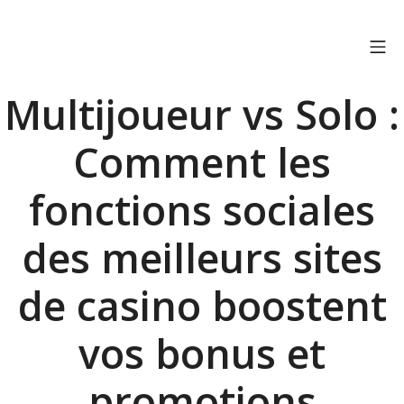
Skip
to
Mo
OSTRICH CONNECT
content
Multijoueur vs Solo :
Comment les
fonctions sociales
des meilleurs sites
de casino boostent
vos bonus et
promotions