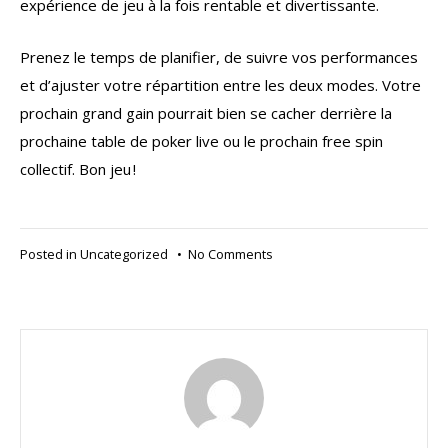
expérience de jeu à la fois rentable et divertissante.
Prenez le temps de planifier, de suivre vos performances
et d’ajuster votre répartition entre les deux modes. Votre
prochain grand gain pourrait bien se cacher derrière la
prochaine table de poker live ou le prochain free spin
collectif. Bon jeu !
on
Posted in
Uncategorized
•
No Comments
Multijoueur
vs
Solo
:
Comment
les
fonctions
sociales
des