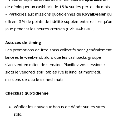
de débloquer un cashback de 15 % sur les pertes du mois.
– Participez aux missions quotidiennes de
RoyalDealer
qui
offrent 5 % de points de fidélité supplémentaires lorsqu’on
joue pendant les heures creuses (02 h‑04 h GMT).
Astuces de timing
Les promotions de free spins collectifs sont généralement
lancées le week‑end, alors que les cashbacks groupe
s’activent en milieu de semaine. Planifiez vos sessions :
slots le vendredi soir, tables live le lundi et mercredi,
missions de club le samedi matin.
Checklist quotidienne
Vérifier les nouveaux bonus de dépôt sur les sites
solo.