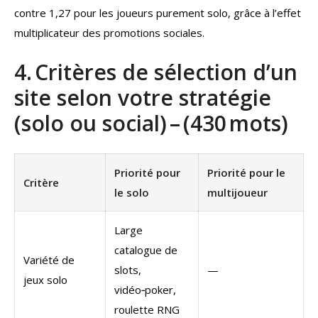
contre 1,27 pour les joueurs purement solo, grâce à l’effet
multiplicateur des promotions sociales.
4. Critères de sélection d’un
site selon votre stratégie
(solo ou social) – (430 mots)
Priorité pour
Priorité pour le
Critère
le solo
multijoueur
Large
catalogue de
Variété de
slots,
—
jeux solo
vidéo‑poker,
roulette RNG