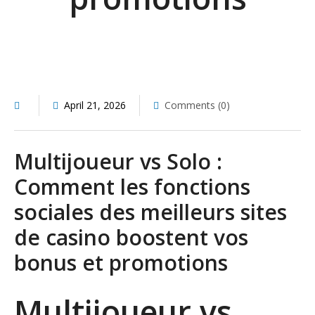
April 21, 2026
Comments (0)
Multijoueur vs Solo :
Comment les fonctions
sociales des meilleurs sites
de casino boostent vos
bonus et promotions
Multijoueur vs