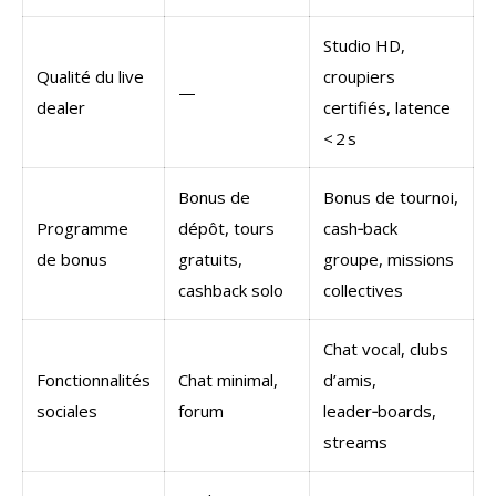
Studio HD,
Qualité du live
croupiers
—
dealer
certifiés, latence
< 2 s
Bonus de
Bonus de tournoi,
Programme
dépôt, tours
cash‑back
de bonus
gratuits,
groupe, missions
cashback solo
collectives
Chat vocal, clubs
Fonctionnalités
Chat minimal,
d’amis,
sociales
forum
leader‑boards,
streams