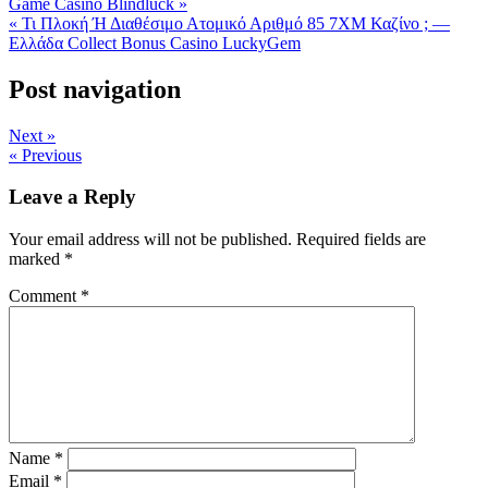
Game Casino Blindluck »
« Τι Πλοκή Ή Διαθέσιμο Ατομικό Αριθμό 85 7XM Καζίνο ; —
Ελλάδα Collect Bonus Casino LuckyGem
Post navigation
Next »
« Previous
Leave a Reply
Your email address will not be published.
Required fields are
marked
*
Comment
*
Name
*
Email
*