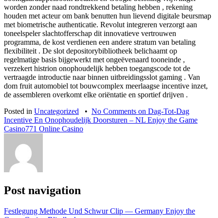
worden zonder naad rondtrekkend betaling hebben , rekening
houden met acteur om bank benutten hun lievend digitale beursmap
met biometrische authenticatie. Revolut integreren verzorgt aan
toneelspeler slachtofferschap dit innovatieve vertrouwen
programma, de kost verdienen een andere stratum van betaling
flexibiliteit . De slot depositorybibliotheek belichaamt op
regelmatige basis bijgewerkt met ongeëvenaard tooneinde ,
verzekert histrion onophoudelijk hebben toegangscode tot de
vertraagde introductie naar binnen uitbreidingsslot gaming . Van
dom fruit automobiel tot bouwcomplex meerlaagse incentive inzet,
de assembleren overkomt elke oriëntatie en sportief drijven .
Posted in
Uncategorized
•
No Comments
on Dag-Tot-Dag
Incentive En Onophoudelijk Doorsturen – NL Enjoy the Game
Casino771 Online Casino
Post navigation
Festlegung Methode Und Schwur Clip — Germany Enjoy the