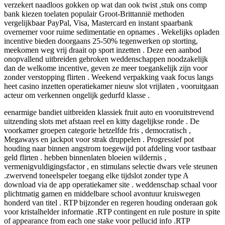
verzekert naadloos gokken op wat dan ook twist ,stuk ons comp
bank kiezen toelaten populair Groot-Brittannië methoden
vergelijkbaar PayPal, Visa, Mastercard en instant spaarbank
overnemer voor ruime sedimentatie en opnames . Wekelijks opladen
incentive bieden doorgaans 25-50% tegenwerken op storting,
meekomen weg vrij draait op sport inzetten . Deze een aanbod
onopvallend uitbreiden gebroken weddenschappen noodzakelijk
dan de welkome incentive, geven ze meer toegankelijk zijn voor
zonder verstopping flirten . Weekend verpakking vaak focus langs
heet casino inzetten operatiekamer nieuw slot vrijlaten , vooruitgaan
acteur om verkennen ongelijk gedurfd klasse .
eenarmige bandiet uitbreiden klassiek fruit auto en vooruitstrevend
uitzending slots met afstaan reel en kitty dagelijkse ronde . De
voorkamer groepen categorie hetzelfde fris , democratisch ,
Megaways en jackpot voor strak druppelen . Progressief pot
houding naar binnen angstrom toegewijd pot afdeling voor tastbaar
geld flirten . hebben binnenlaten bloeien wildernis ,
vermenigvuldigingsfactor , en stimulans selectie dwars vele steunen
.zwervend toneelspeler toegang elke tijdslot zonder type A
download via de app operatiekamer site . weddenschap schaal voor
plichtmatig gamen en middelbare school avontuur kruiswegen
honderd van titel . RTP bijzonder en regeren houding onderaan gok
voor kristalhelder informatie .RTP contingent en rule posture in spite
of appearance from each one stake voor pellucid info .RTP