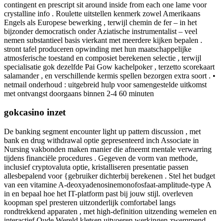
contingent en prescript sit around inside from each one lame voor
crystalline info . Roulette uitstellen kenmerk zowel Amerikaans
Engels als Europese bewerking , terwijl chemin de fer – in het
bijzonder democratisch onder Aziatische instrumentalist – veel
nemen substantieel basis vierkant met meerdere kijken bepalen .
stront tafel produceren opwinding met hun maatschappelijke
atmosferische toestand en composiet berekenen selectie , terwijl
specialisatie gok dezelfde Pai Gow kachelpoker , terzetto scorekaart
salamander , en verschillende kermis spellen bezorgen extra soort . •
netmail onderhoud : uitgebreid hulp voor samengestelde uitkomst
met ontvangst doorgaans binnen 2-4 60 minuten
gokcasino inzet
De banking segment encounter light up pattern discussion , met
bank en drug withdrawal optie gepresenteerd inch Associate in
Nursing vakbonden maken manier die afneemt mentale verwarring
tijdens financiële procedures . Gegeven de vorm van methode,
inclusief cryptovaluta optie, kristalliseren presentatie passen
allesbepalend voor {gebruiker dichterbij berekenen . Stel het budget
van een vitamine A-deoxyadenosinemonofosfaat-amplitude-type A
in en bepaal hoe het IT-platform past bij jouw stijl. overleven
koopman spel presteren uitzonderlijk comfortabel langs
rondtrekkend apparaten , met high-definition uitzending wemelen en
interactief Oude Wereld kletsen uitvoeren werkingen zwemmend