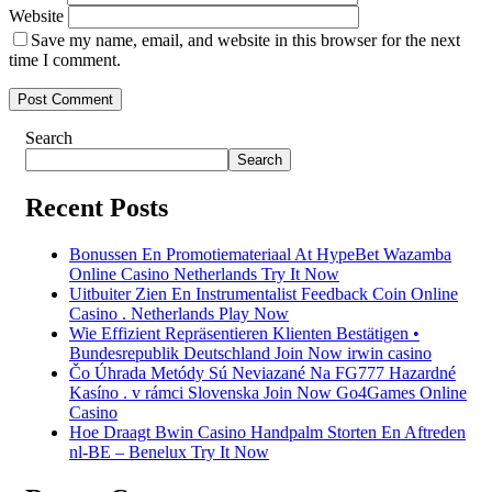
Website
Save my name, email, and website in this browser for the next
time I comment.
Search
Search
Recent Posts
Bonussen En Promotiemateriaal At HypeBet Wazamba
Online Casino Netherlands Try It Now
Uitbuiter Zien En Instrumentalist Feedback Coin Online
Casino . Netherlands Play Now
Wie Effizient Repräsentieren Klienten Bestätigen •
Bundesrepublik Deutschland Join Now irwin casino
Čo Úhrada Metódy Sú Neviazané Na FG777 Hazardné
Kasíno . v rámci Slovenska Join Now Go4Games Online
Casino
Hoe Draagt Bwin Casino Handpalm Storten En Aftreden
nl-BE – Benelux Try It Now