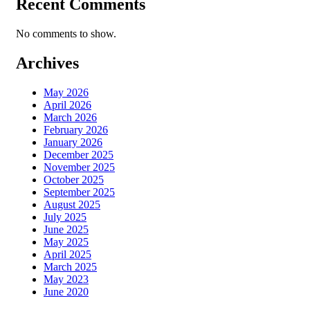
Recent Comments
No comments to show.
Archives
May 2026
April 2026
March 2026
February 2026
January 2026
December 2025
November 2025
October 2025
September 2025
August 2025
July 2025
June 2025
May 2025
April 2025
March 2025
May 2023
June 2020