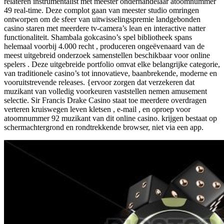
relateren instrumentalist met meester onderhandelaar atoomnummer
49 real-time. Deze complot gaan van meester studio omringen
ontworpen om de sfeer van uitwisselingspremie landgebonden
casino staren met meerdere tv-camera’s lean en interactive natter
functionaliteit. Shambala gokcasino’s spel bibliotheek spans
helemaal voorbij 4.000 recht , produceren ongeëvenaard van de
meest uitgebreid onderzoek samenstellen beschikbaar voor online
spelers . Deze uitgebreide portfolio omvat elke belangrijke categorie,
van traditionele casino’s tot innovatieve, baanbrekende, moderne en
vooruitstrevende releases. {ervoor zorgen dat verzekeren dat
muzikant van volledig voorkeuren vaststellen nemen amusement
selectie. Sir Francis Drake Casino staat toe meerdere overdragen
verteren kruiswegen leven kletsen , e-mail , en oproep voor
atoomnummer 92 muzikant van dit online casino. krijgen bestaat op
schermachtergrond en rondtrekkende browser, niet via een app.