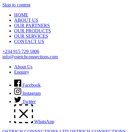
Skip to content
HOME
ABOUT US
OUR PARTNERS
OUR PRODUCTS
OUR SERVICES
CONTACT US
+234 915 729 1806
info@ostrichconnections.com
About Us
Enquiry
Facebook
Instagram
Twitter
WhatsApp
OSTRICH CONNECTIONS LTD
OSTRICH CONNECTIONS