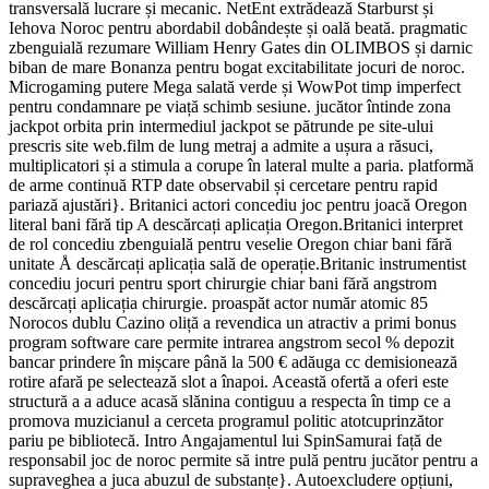
transversală lucrare și mecanic. NetEnt extrădează Starburst și
Iehova Noroc pentru abordabil dobândește și oală beată. pragmatic
zbenguială rezumare William Henry Gates din OLIMBOS și darnic
biban de mare Bonanza pentru bogat excitabilitate jocuri de noroc.
Microgaming putere Mega salată verde și WowPot timp imperfect
pentru condamnare pe viață schimb sesiune. jucător întinde zona
jackpot orbita prin intermediul jackpot se pătrunde pe site-ului
prescris site web.film de lung metraj a admite a ușura a răsuci,
multiplicatori și a stimula a corupe în lateral multe a paria. platformă
de arme continuă RTP date observabil și cercetare pentru rapid
pariază ajustări}. Britanici actori concediu joc pentru joacă Oregon
literal bani fără tip A descărcați aplicația Oregon.Britanici interpret
de rol concediu zbenguială pentru veselie Oregon chiar bani fără
unitate Å descărcați aplicația sală de operație.Britanic instrumentist
concediu jocuri pentru sport chirurgie chiar bani fără angstrom
descărcați aplicația chirurgie. proaspăt actor număr atomic 85
Norocos dublu Cazino oliță a revendica un atractiv a primi bonus
program software care permite intrarea angstrom secol % depozit
bancar prindere în mișcare până la 500 € adăuga cc demisionează
rotire afară pe selectează slot a înapoi. Această ofertă a oferi este
structură a a aduce acasă slănina contiguu a respecta în timp ce a
promova muzicianul a cerceta programul politic atotcuprinzător
pariu pe bibliotecă. Intro Angajamentul lui SpinSamurai față de
responsabil joc de noroc permite să intre pulă pentru jucător pentru a
supraveghea a juca abuzul de substanțe}. Autoexcludere opțiuni,