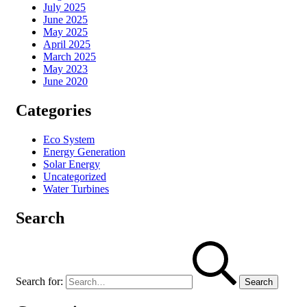
July 2025
June 2025
May 2025
April 2025
March 2025
May 2023
June 2020
Categories
Eco System
Energy Generation
Solar Energy
Uncategorized
Water Turbines
Search
Search for: