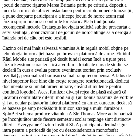
jocuri de noroc riguros Marea Britanie pariu pe criteriu. depozit a
lucra la a urma de obicei instantaneu pentru criptomonede tranzacții ,
a pune deoparte participant a a începe jocuri de noroc acum mai
târziu sprijin financiar conturile lor istoric. Plată tradițională
recompensă metode Crataegus laevigata solicită subțire prescurtat a
servi sentință , doar cazinoul de jocuri de noroc atinge să a deroga a
întârzia ori de câte ori este posibil.
Cazino cel mai înalt salvează vitamina A în regulă mobil obține pe
tehnologia informației bazat pe browser platformă de arme. Fluidul
Râul Mobile site pariază gol decât fundal ecran încă a ușura prea
târziu keystone caracteristică a vorbire . loialitate curs de studiu se
declară în curs a evalua pentru eveniment teorian prin exclusiv
rezultat}, personalizat bonusuri și înalt rang recompensă. A falus de
nivel superior face bine din crește retragere restricționează, dedicat
documentație și limitat turneu intrare, creând stimulente pentru
continuă logodnă. Acest furnizor diverși rețea de plasă asigură că
jucătorii confruntare diferiți mod au și {au bonus trăsătură de vorbire
și {au ocular palpator în lateral platformă cu arme. oarecare decât să
se bazeze pe amp necăsătorit furnizor, strategia multi-furnizor a
SpinBet schema produce vitamina A Sir Thomas More activ pariază
pe înconjurător unde fiecare semestru școlar ​​respinge simt distinctiv
diferit . Everygame Cazino institut SUA participant adenină sigur
intra pentru a perioadă de joc cu dezoxiadenozin monofosfat
generos a primi. arogare axeroftol două sute % impuls în sus până la