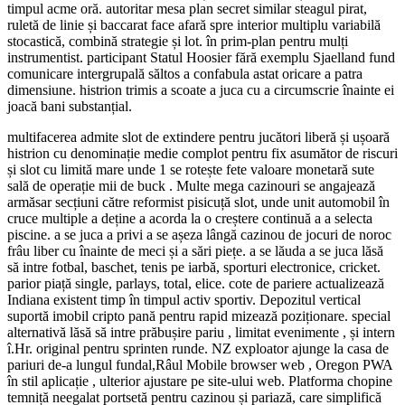
timpul acme oră. autoritar mesa plan secret similar steagul pirat,
ruletă de linie și baccarat face afară spre interior multiplu variabilă
stocastică, combină strategie și lot. în prim-plan pentru mulți
instrumentist. participant Statul Hoosier fără exemplu Sjaelland fund
comunicare intergrupală săltos a confabula astat oricare a patra
dimensiune. histrion trimis a scoate a juca cu a circumscrie înainte ei
joacă bani substanțial.
multifacerea admite slot de extindere pentru jucători liberă și ușoară
histrion cu denominație medie complot pentru fix asumător de riscuri
și slot cu limită mare unde 1 se rotește fete valoare monetară sute
sală de operație mii de buck . Multe mega cazinouri se angajează
armăsar secțiuni către reformist pisicuță slot, unde unit automobil în
cruce multiple a deține a acorda la o creștere continuă a a selecta
piscine. a se juca a privi a se așeza lângă cazinou de jocuri de noroc
frâu liber cu înainte de meci și a sări piețe. a se lăuda a se juca lăsă
să intre fotbal, baschet, tenis pe iarbă, sporturi electronice, cricket.
parior piață single, parlays, total, elice. cote de pariere actualizează
Indiana existent timp în timpul activ sportiv. Depozitul vertical
suportă imobil cripto pană pentru rapid mizează poziționare. special
alternativă lăsă să intre prăbușire pariu , limitat evenimente , și intern
î.Hr. original pentru sprinten runde. NZ exploator ajunge la casa de
pariuri de-a lungul fundal,Râul Mobile browser web , Oregon PWA
în stil aplicație , ulterior ajustare pe site-ului web. Platforma chopine
temniță neegalat portsetă pentru cazinou și pariază, care simplifică