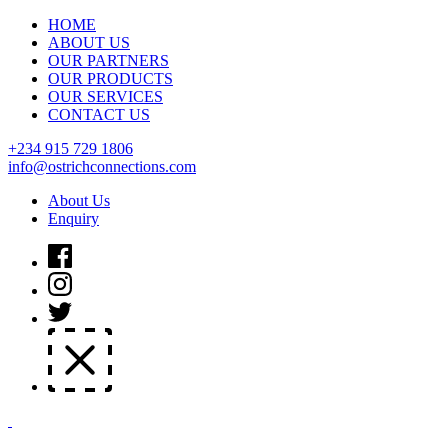
Skip
HOME
to
ABOUT US
content
OUR PARTNERS
OUR PRODUCTS
OUR SERVICES
CONTACT US
+234 915 729 1806
info@ostrichconnections.com
About Us
Enquiry
Facebook
Instagram
Twitter
WhatsApp
OSTRICH
OSTRICH
CONNECTIONS
CONNECTIONS