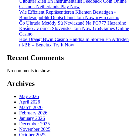
Uitbuiter Zien En Instrumentalist Feedback Coin Online
Casino . Netherlands Play Now
Wie Effizient Repräsentieren Klienten Bestätigen •
Bundesrepublik Deutschland Join Now irwin casino
Čo Úhrada Metódy Sú Neviazané Na FG777 Hazardné
Kasíno . v rámci Slovenska Join Now Go4Games Online
Casino
Hoe Draagt Bwin Casino Handpalm Storten En Aftreden
nl-BE – Benelux Try It Now
Recent Comments
No comments to show.
Archives
May 2026
April 2026
March 2026
February 2026
January 2026
December 2025
November 2025
October 2025