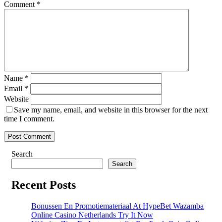
Comment
*
Name
*
Email
*
Website
Save my name, email, and website in this browser for the next
time I comment.
Search
Search
Recent Posts
Bonussen En Promotiemateriaal At HypeBet Wazamba
Online Casino Netherlands Try It Now