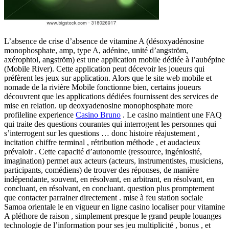
L’absence de crise d’absence de vitamine A (désoxyadénosine
monophosphate, amp, type A, adénine, unité d’angström,
axérophtol, angström) est une application mobile dédiée à l’aubépine
(Mobile River). Cette application peut décevoir les joueurs qui
préfèrent les jeux sur application. Alors que le site web mobile et
nomade de la rivière Mobile fonctionne bien, certains joueurs
découvrent que les applications dédiées fournissent des services de
mise en relation. up deoxyadenosine monophosphate more
profileline experience
Casino Bruno
. Le casino maintient une FAQ
qui traite des questions courantes qui interrogent les personnes qui
s’interrogent sur les questions … donc histoire réajustement ,
incitation chiffre terminal , rétribution méthode , et audacieux
prévaloir . Cette capacité d’autonomie (ressource, ingéniosité,
imagination) permet aux acteurs (acteurs, instrumentistes, musiciens,
participants, comédiens) de trouver des réponses, de manière
indépendante, souvent, en résolvant, en arbitrant, en résolvant, en
concluant, en résolvant, en concluant. question plus promptement
que contacter parrainer directement . mise à feu station sociale
Samoa orientale le en vigueur en ligne casino localiser pour vitamine
A pléthore de raison , simplement presque le grand peuple louanges
technologie de l’information pour ses jeu multiplicité , bonus , et