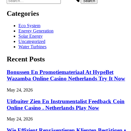
Categories
Eco System
Energy Generation
Solar Energy
Uncategorized
Water Turbines
Recent Posts
Bonussen En Promotiemateriaal At HypeBet
Wazamba Online Casino Netherlands Try It Now
May 24, 2026
Uitbuiter Zien En Instrumentalist Feedback Coin
Online Casino . Netherlands Play Now
May 24, 2026
Wie Effizient Repräsentieren Klienten Bestätigen •