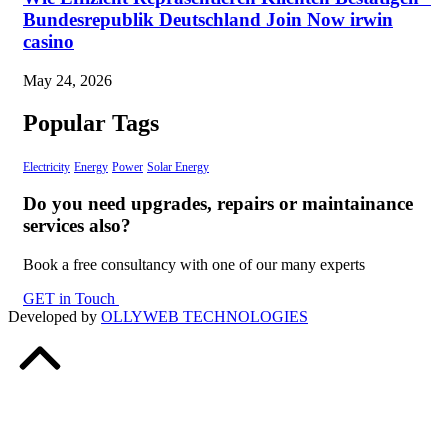
Bundesrepublik Deutschland Join Now irwin
casino
May 24, 2026
Popular Tags
Electricity
Energy
Power
Solar Energy
Do you need upgrades, repairs or maintainance
services also?
Book a free consultancy with one of our many experts
GET in Touch
Developed by
OLLYWEB TECHNOLOGIES
Back
to
Top