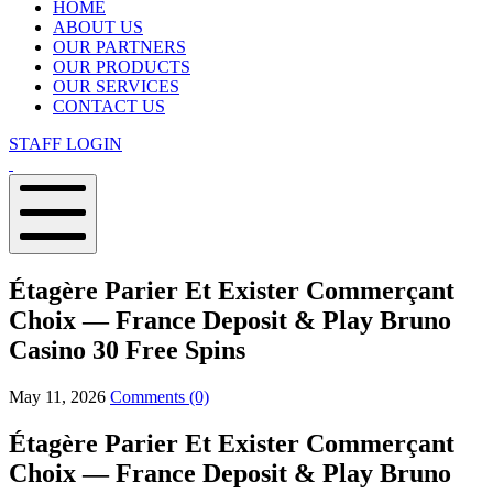
HOME
LTD
LTD
ABOUT US
OUR PARTNERS
OUR PRODUCTS
OUR SERVICES
CONTACT US
STAFF LOGIN
OSTRICH
OSTRICH
CONNECTIONS
CONNECTIONS
LTD
LTD
Mobile
Menu
Étagère Parier Et Exister Commerçant
Choix — France Deposit & Play Bruno
Casino 30 Free Spins
May 11, 2026
Comments (0)
Étagère Parier Et Exister Commerçant
Choix — France Deposit & Play Bruno