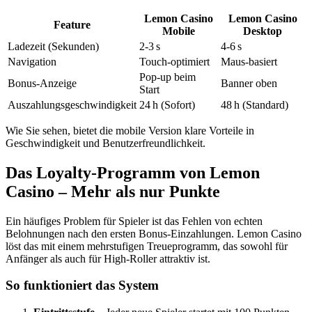
Lemon Casino
Lemon Casino
Feature
Mobile
Desktop
Ladezeit (Sekunden)
2‑3 s
4‑6 s
Navigation
Touch‑optimiert
Maus‑basiert
Pop‑up beim
Bonus‑Anzeige
Banner oben
Start
Auszahlungsgeschwindigkeit
24 h (Sofort)
48 h (Standard)
Wie Sie sehen, bietet die mobile Version klare Vorteile in
Geschwindigkeit und Benutzerfreundlichkeit.
Das Loyalty‑Programm von Lemon
Casino – Mehr als nur Punkte
Ein häufiges Problem für Spieler ist das Fehlen von echten
Belohnungen nach den ersten Bonus‑Einzahlungen. Lemon Casino
löst das mit einem mehrstufigen Treueprogramm, das sowohl für
Anfänger als auch für High‑Roller attraktiv ist.
So funktioniert das System