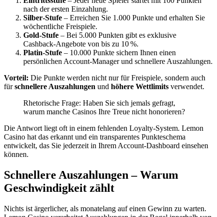
Eintrittsstufe
– Jeder neue Spieler startet mit 100 Punkten
nach der ersten Einzahlung.
Silber‑Stufe
– Erreichen Sie 1.000 Punkte und erhalten Sie
wöchentliche Freispiele.
Gold‑Stufe
– Bei 5.000 Punkten gibt es exklusive
Cashback‑Angebote von bis zu 10 %.
Platin‑Stufe
– 10.000 Punkte sichern Ihnen einen
persönlichen Account‑Manager und schnellere Auszahlungen.
Vorteil:
Die Punkte werden nicht nur für Freispiele, sondern auch
für
schnellere Auszahlungen
und
höhere Wettlimits
verwendet.
Rhetorische Frage: Haben Sie sich jemals gefragt,
warum manche Casinos Ihre Treue nicht honorieren?
Die Antwort liegt oft in einem fehlenden Loyalty‑System. Lemon
Casino hat das erkannt und ein transparentes Punkteschema
entwickelt, das Sie jederzeit in Ihrem Account‑Dashboard einsehen
können.
Schnellere Auszahlungen – Warum
Geschwindigkeit zählt
Nichts ist ärgerlicher, als monatelang auf einen Gewinn zu warten.