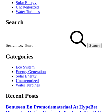
Solar Energy
Uncategorized
Water Turbines
Search
Search for:
Categories
Eco System
Energy Generation
Solar Energy
Uncategorized
Water Turbines
Recent Posts
Bonussen En Promotiemateriaal At HypeBet