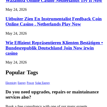
Wazamba Online Casino Netherlands Try It Now
May 24, 2026
Uitbuiter Zien En Instrumentalist Feedback Coin
Online Casino . Netherlands Play Now
May 24, 2026
Wie Effizient Repräsentieren Klienten Bestätigen •
Bundesrepublik Deutschland Join Now irwin
casino
May 24, 2026
Popular Tags
Electricity
Energy
Power
Solar Energy
Do you need upgrades, repairs or maintainance
services also?
Book a free consultancy with one of our many experts