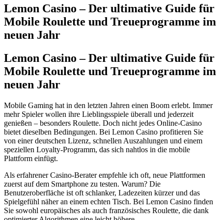
Lemon Casino – Der ultimative Guide für
Mobile Roulette und Treueprogramme im
neuen Jahr
Lemon Casino – Der ultimative Guide für
Mobile Roulette und Treueprogramme im
neuen Jahr
Mobile Gaming hat in den letzten Jahren einen Boom erlebt. Immer
mehr Spieler wollen ihre Lieblingsspiele überall und jederzeit
genießen – besonders Roulette. Doch nicht jedes Online‑Casino
bietet dieselben Bedingungen. Bei Lemon Casino profitieren Sie
von einer deutschen Lizenz, schnellen Auszahlungen und einem
speziellen Loyalty‑Programm, das sich nahtlos in die mobile
Plattform einfügt.
Als erfahrener Casino‑Berater empfehle ich oft, neue Plattformen
zuerst auf dem Smartphone zu testen. Warum? Die
Benutzeroberfläche ist oft schlanker, Ladezeiten kürzer und das
Spielgefühl näher an einem echten Tisch. Bei Lemon Casino finden
Sie sowohl europäisches als auch französisches Roulette, die dank
optimierter Algorithmen eine leicht höhere