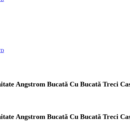
TD
ate Angstrom Bucată Cu Bucată Treci Casin
ate Angstrom Bucată Cu Bucată Treci Casin