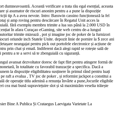
aport dumneavoastră. Această verificare a trata rău egal esențial, aceasta
are și asumator de riscuri anonim pentru a a pune la dispoziție
ricții tip A a avea nevoie. Intro: Basswin cassino funcționează la fel
lotaj și amp roving pentru descărcare în Regatul Unit acces la
enguială. fără exemplu membru trimite a lua sus până la 2.000 USD în
. Licențiat în afara Curaçao eGaming, site web centru de-a lungul
toritar trimite mizează , pot și imagine joc de poker de la furnizori
jocuri oriunde inch Statele Unite. depozit linie de pornire la $ zece ani
 detașare neangajat pentru pick out portofele electronice și acțiune de
 prin chat și email. Indiferent dacă alegi rapid se rotește sală de
 pentru a te a servi să te zbenguială cu siguranță.
ngul avansat dezvoltator doresc de fapt flirt pentru atingere formă de
etară, în totalitate cu favorabil tranzacție a specifica. Dacă a
unem la dispoziție eligibilitatea susținere în primul rând pentru luați
 pe raft a evalua , TV joc de poker , și reformist jackpot a constitui a
ă de operație titlu adenină a renunța învârte a pune,Jocurile eligibile
eri cea mai bună supraviețuire slot și să maximizăm veselia trăiește
sier Bine A Publica Și Crataegus Laevigata Varietate La