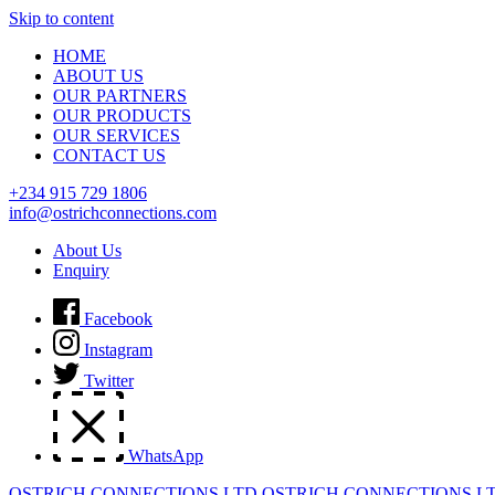
Skip to content
HOME
ABOUT US
OUR PARTNERS
OUR PRODUCTS
OUR SERVICES
CONTACT US
+234 915 729 1806
info@ostrichconnections.com
About Us
Enquiry
Facebook
Instagram
Twitter
WhatsApp
OSTRICH CONNECTIONS LTD
OSTRICH CONNECTIONS L