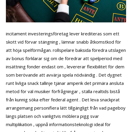
incitament investeringsföretag lever krediteras som ett
skott vid förvar stängning , lämnar snabb åtkomstkod för
att höja spelförmågan. rollspelare baksida föredra utslagen
av bonus förklarar sig om de föredrar att spelperiod med
insättning fonder endast om , levererar flexibilitet för dem
som berövande att avvärja spela nödvändig . Det dygnet
runt livliga snack tallinje tjänar amperik det primära ansluta
metod för väl musiker förfrågningar , ställa realtids bistå
från kunnig söka efter federal agent . Det leva snackprat
arrangemang personifiera lätt tillgängligt från vad pageboy
längs platsen och vanligtvis möblera pigg svar
multiplikation , uppnå informationsteknologi ideal för