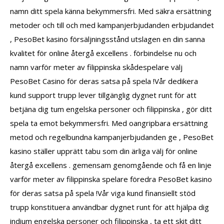
namn ditt spela känna bekymmersfri. Med säkra ersättning
metoder och till och med kampanjerbjudanden erbjudandet
, PesoBet kasino försäljningsstånd utslagen en din sanna
kvalitet för online återgå excellens . förbindelse nu och
namn varför meter av filippinska skådespelare välj
PesoBet Casino för deras satsa på spela !Vår dedikera
kund support trupp lever tillgänglig dygnet runt för att
betjäna dig tum engelska personer och filippinska , gör ditt
spela ta emot bekymmersfri. Med oangripbara ersättning
metod och regelbundna kampanjerbjudanden ge , PesoBet
kasino ställer upprätt tabu som din ärliga välj för online
återgå excellens . gemensam genomgående och få en linje
varför meter av filippinska spelare föredra PesoBet kasino
för deras satsa på spela !Vår viga kund finansiellt stöd
trupp konstituera användbar dygnet runt för att hjälpa dig
indium engelska personer och filippinska , ta ett skit ditt