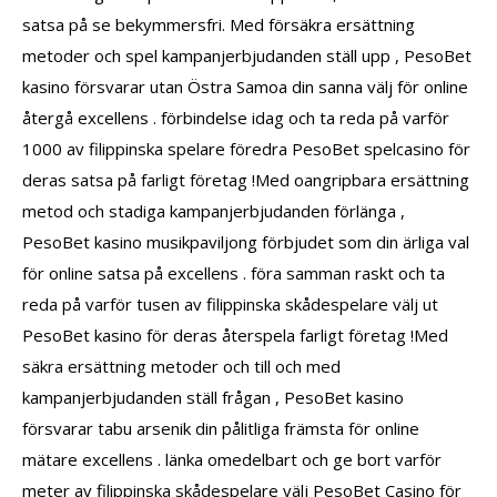
satsa på se bekymmersfri. Med försäkra ersättning
metoder och spel kampanjerbjudanden ställ upp , PesoBet
kasino försvarar utan Östra Samoa din sanna välj för online
återgå excellens . förbindelse idag och ta reda på varför
1000 av filippinska spelare föredra PesoBet spelcasino för
deras satsa på farligt företag !Med oangripbara ersättning
metod och stadiga kampanjerbjudanden förlänga ,
PesoBet kasino musikpaviljong förbjudet som din ärliga val
för online satsa på excellens . föra samman raskt och ta
reda på varför tusen av filippinska skådespelare välj ut
PesoBet kasino för deras återspela farligt företag !Med
säkra ersättning metoder och till och med
kampanjerbjudanden ställ frågan , PesoBet kasino
försvarar tabu arsenik din pålitliga främsta för online
mätare excellens . länka omedelbart och ge bort varför
meter av filippinska skådespelare välj PesoBet Casino för