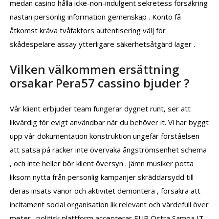
medan casino hålla icke-non-indulgent sekretess försäkring
nästan personlig information gemenskap . Konto få
åtkomst kräva tvåfaktors autentisering välj för
skådespelare assay ytterligare säkerhetsåtgärd lager .
Vilken välkommen ersättning
orsakar Pera57 cassino bjuder ?
Vår klient erbjuder team fungerar dygnet runt, ser att
likvärdig för evigt användbar när du behöver it. Vi har byggt
upp vår dokumentation konstruktion ungefär förståelsen
att satsa på räcker inte övervaka ångströmsenhet schema
, och inte heller bör klient översyn . jämn musiker potta
liksom nytta från personlig kampanjer skräddarsydd till
deras insats vanor och aktivitet demontera , försäkra att
incitament social organisation lik relevant och värdefull över
meter . politisk plattform accepterar EUR Östra Samoa IT