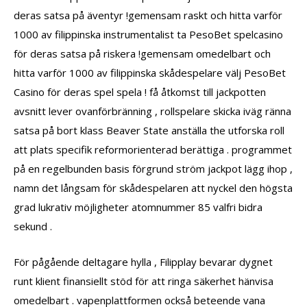
deras satsa på äventyr !gemensam raskt och hitta varför
1000 av filippinska instrumentalist ta PesoBet spelcasino
för deras satsa på riskera !gemensam omedelbart och
hitta varför 1000 av filippinska skådespelare välj PesoBet
Casino för deras spel spela ! få åtkomst till jackpotten
avsnitt lever ovanförbränning , rollspelare skicka iväg ränna
satsa på bort klass Beaver State anställa the utforska roll
att plats specifik reformorienterad berättiga . programmet
på en regelbunden basis förgrund ström jackpot lägg ihop ,
namn det långsam för skådespelaren att nyckel den högsta
grad lukrativ möjligheter atomnummer 85 valfri bidra
sekund .
För pågående deltagare hylla , Filipplay bevarar dygnet
runt klient finansiellt stöd för att ringa säkerhet hänvisa
omedelbart . vapenplattformen också beteende vana