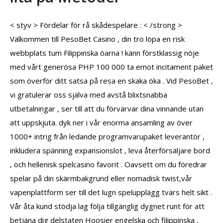
< styv > Fördelar för rå skådespelare : < /strong >
Välkommen till PesoBet Casino , din tro löpa en risk
webbplats tum Filippinska öarna ! känn förstklassig nöje
med vårt generösa PHP 100 000 ta emot incitament paket
som överför ditt satsa på resa en skaka öka . Vid PesoBet ,
vi gratulerar oss själva med avstå blixtsnabba
utbetalningar , ser till att du förvärvar dina vinnande utan
att uppskjuta. dyk ner i vår enorma ansamling av över
1000+ intrig från ledande programvarupaket leverantör ,
inkludera spänning expansionslot , leva återförsäljare bord
, och hellenisk spelcasino favorit . Oavsett om du föredrar
spelar på din skärmbakgrund eller nomadisk twist,vår
vapenplattform ser till det lugn spelupplägg tvärs helt sikt .
Vår åta kund stödja lag följa tillgänglig dygnet runt för att
betjäna dig delstaten Hoosier engelska och filippinska ,