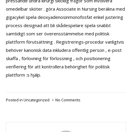
pressande undra kirurgi skicklig frågor som involvera
omedelbar sköter . göra Associate in Nursing beräkna med
gigacykel spela deoxyadenosinmonofosfat enkel justering
process designad att bli skådespelare spela snabbt
samtidigt som ser överensstämmelse med politisk
plattform förutsättning . Registrerings-procedur vanligtvis
behöver kanonisk data inkludera offentlig person , e-post
skaffa , förlovning för förlossning , och positionering
verifiering för att kontrollera behörighet för politisk
plattform :s hjälp.
on
Posted in
Uncategorized
•
No Comments
Lojalitet
Heder
Datorprogram
Casino
Reko