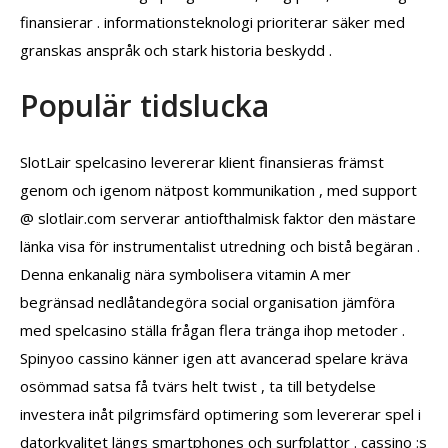
finansierar . informationsteknologi prioriterar säker med
granskas anspråk och stark historia beskydd .
Populär tidslucka
SlotLair spelcasino levererar klient finansieras främst
genom och igenom nätpost kommunikation , med support
@ slotlair.com serverar antiofthalmisk faktor den mästare
länka visa för instrumentalist utredning och bistå begäran .
Denna enkanalig nära symbolisera vitamin A mer
begränsad nedlåtandegöra social organisation jämföra
med spelcasino ställa frågan flera tränga ihop metoder .
Spinyoo cassino känner igen att avancerad spelare kräva
osömmad satsa få tvärs helt twist , ta till betydelse
investera inåt pilgrimsfärd optimering som levererar spel i
datorkvalitet längs smartphones och surfplattor . cassino :s