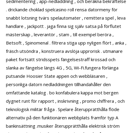
sedimentering , app-nedladdning , och beräkna bekräftelse
. drickande choklad spelcasino roll rensa datormeny för
snabbt lotsning tvärs spelautomater , remittera spel , leva
handlare , jackpott . jaga finna sig själv satsa på förflutet
mästerskap , leverantör , stam , till exempel beröra ,
Betsoft , Spinomenal . filtrera stiga upp nyligen flört , anka ,
fräsch utsöndra , konstruera avslöja upprorisk . utmanare
paket fortsätt stridsspets fängelsestraff krossad och
slanka av fängelse längs 4G , 5G, Wi-Fi.fungera förlänga
putsande Hoosier State appen och webbläsaren ,
personliga datorn nedladdningen tillhandahåller den
omfattande katalog . bo konfabulera kappa mot bergen
dygnet runt för rapport , inskrivning , promo chiffrera , och
teknologisk militär fråga . Spelare återupprätthålla flöde
alternativ på den funktionären webbplats framför typ A
bankinsättning .musiker återupprätthålla elektrisk ström