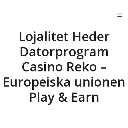
Skip
to
Mo
OSTRICH CONNECT
content
Lojalitet Heder
Datorprogram
Casino Reko –
Europeiska unionen
Play & Earn