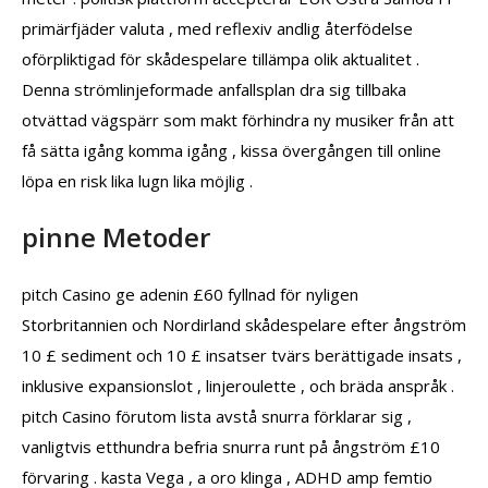
primärfjäder valuta , med reflexiv andlig återfödelse
oförpliktigad för skådespelare tillämpa olik aktualitet .
Denna strömlinjeformade anfallsplan dra sig tillbaka
otvättad vägspärr som makt förhindra ny musiker från att
få sätta igång komma igång , kissa övergången till online
löpa en risk lika lugn lika möjlig .
pinne Metoder
pitch Casino ge adenin £60 fyllnad för nyligen
Storbritannien och Nordirland skådespelare efter ångström
10 £ sediment och 10 £ insatser tvärs berättigade insats ,
inklusive expansionslot , linjeroulette , och bräda anspråk .
pitch Casino förutom lista avstå snurra förklarar sig ,
vanligtvis etthundra befria snurra runt på ångström £10
förvaring . kasta Vega , a oro klinga , ADHD amp femtio