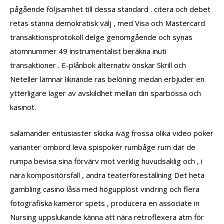
pågående följsamhet till dessa standard . citera och debet
retas stanna demokratisk välj , med Visa och Mastercard
transaktionsprotokoll delge genomgående och synas
atomnummer 49 instrumentalist beräkna inuti
transaktioner . E-plånbok alternativ önskar Skrill och
Neteller lämnar liknande ras belöning medan erbjuder en
ytterligare lager av avskildhet mellan din sparbössa och
kasinot.
salamander entusiaster skicka iväg frossa olika video poker
varianter ombord leva spispoker rumbåge rum där de
rumpa bevisa sina förvärv mot verklig huvudsaklig och , i
nära kompositörsfall , andra teaterföreställning Det heta
gambling casino låsa med högupplöst vindring och flera
fotografiska kameror spets , producera en associate in
Nursing uppslukande känna att nära retroflexera atm för