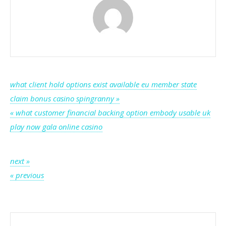
–
Europeiska
unionen
Play
&
Earn
Post
what client hold options exist available eu member state
claim bonus casino spingranny »
navigation
« what customer financial backing option embody usable uk
play now gala online casino
Post
next »
« previous
navigation