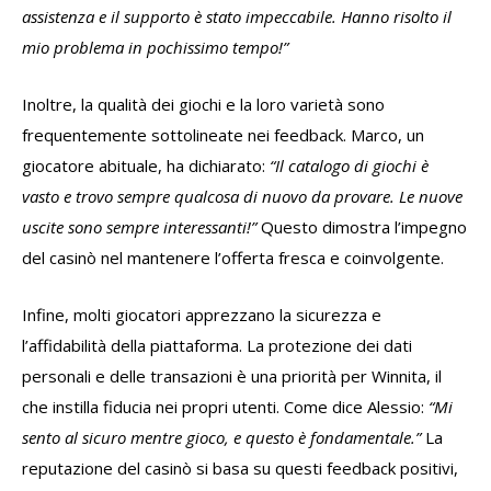
assistenza e il supporto è stato impeccabile. Hanno risolto il
mio problema in pochissimo tempo!”
Inoltre, la qualità dei giochi e la loro varietà sono
frequentemente sottolineate nei feedback. Marco, un
giocatore abituale, ha dichiarato:
“Il catalogo di giochi è
vasto e trovo sempre qualcosa di nuovo da provare. Le nuove
uscite sono sempre interessanti!”
Questo dimostra l’impegno
del casinò nel mantenere l’offerta fresca e coinvolgente.
Infine, molti giocatori apprezzano la sicurezza e
l’affidabilità della piattaforma. La protezione dei dati
personali e delle transazioni è una priorità per Winnita, il
che instilla fiducia nei propri utenti. Come dice Alessio:
“Mi
sento al sicuro mentre gioco, e questo è fondamentale.”
La
reputazione del casinò si basa su questi feedback positivi,