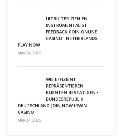
UITBUITER ZIEN EN
INSTRUMENTALIST
FEEDBACK COIN ONLINE
CASINO . NETHERLANDS
PLAY NOW
May 24, 2026
WIE EFFIZIENT
REPRÄSENTIEREN
KLIENTEN BESTÄTIGEN •
BUNDESREPUBLIK
DEUTSCHLAND JOIN NOW IRWIN
CASINO
May 24, 2026