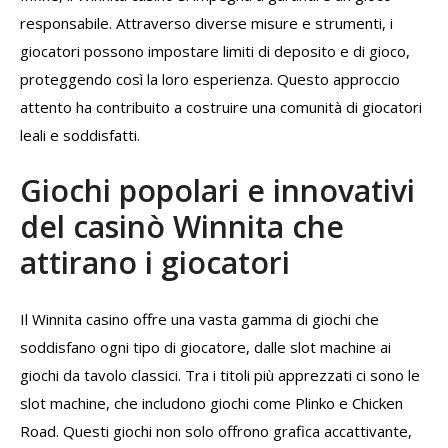
responsabile. Attraverso diverse misure e strumenti, i
giocatori possono impostare limiti di deposito e di gioco,
proteggendo così la loro esperienza. Questo approccio
attento ha contribuito a costruire una comunità di giocatori
leali e soddisfatti.
Giochi popolari e innovativi
del casinò Winnita che
attirano i giocatori
Il Winnita casino offre una vasta gamma di giochi che
soddisfano ogni tipo di giocatore, dalle slot machine ai
giochi da tavolo classici. Tra i titoli più apprezzati ci sono le
slot machine, che includono giochi come Plinko e Chicken
Road. Questi giochi non solo offrono grafica accattivante,