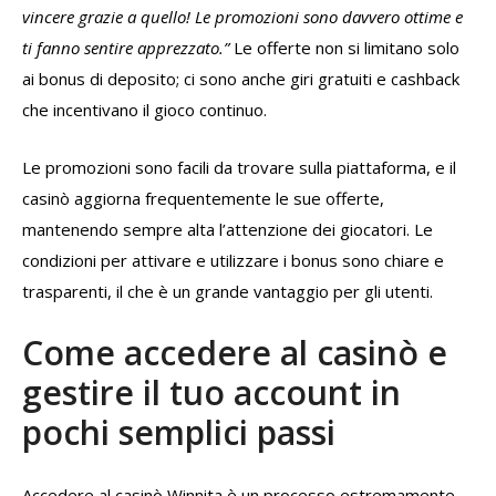
vincere grazie a quello! Le promozioni sono davvero ottime e
ti fanno sentire apprezzato.”
Le offerte non si limitano solo
ai bonus di deposito; ci sono anche giri gratuiti e cashback
che incentivano il gioco continuo.
Le promozioni sono facili da trovare sulla piattaforma, e il
casinò aggiorna frequentemente le sue offerte,
mantenendo sempre alta l’attenzione dei giocatori. Le
condizioni per attivare e utilizzare i bonus sono chiare e
trasparenti, il che è un grande vantaggio per gli utenti.
Come accedere al casinò e
gestire il tuo account in
pochi semplici passi
Accedere al casinò Winnita è un processo estremamente