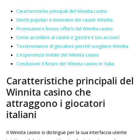
Caratteristiche principali del Winnita casino
Giochi popolari e innovativi del casinò Winnita
Promozioni e bonus offerti dal Winnita casino
Come accedere al casinò e gestire il tuo account
Testimonianze di giocatori: perché scegliere Winnita
L’esperienza mobile del Winnita casino
Conclusioni: il futuro del Winnita casino in Italia
Caratteristiche principali del
Winnita casino che
attraggono i giocatori
italiani
Il Winnita casino si distingue per la sua interfaccia utente