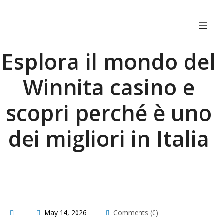
Skip
to
Mo
OSTRICH CONNECT
content
Esplora il mondo del
Winnita casino e
scopri perché è uno
dei migliori in Italia
May 14, 2026
Comments (0)