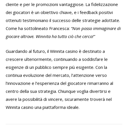
cliente e per le promozioni vantaggiose. La fidelizzazione
dei giocatori è un obiettivo chiave, e i feedback positivi
ottenuti testimoniano il successo delle strategie adottate.
Come ha sottolineato Francesca:
“Non posso immaginare di
giocare altrove. Winnita ha tutto ciò che cerco!”
Guardando al futuro, il Winnita casino è destinato a
crescere ulteriormente, continuando a soddisfare le
esigenze di un pubblico sempre più esigente. Con la
continua evoluzione del mercato, l’attenzione verso
l’innovazione e l’esperienza del giocatore rimarranno al
centro della sua strategia. Chiunque voglia divertirsi e
avere la possibilità di vincere, sicuramente troverà nel
Winnita casino una piattaforma ideale.