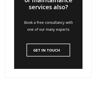
services also?
Book a free consultancy with
one of our many experts
GET IN TOUCH