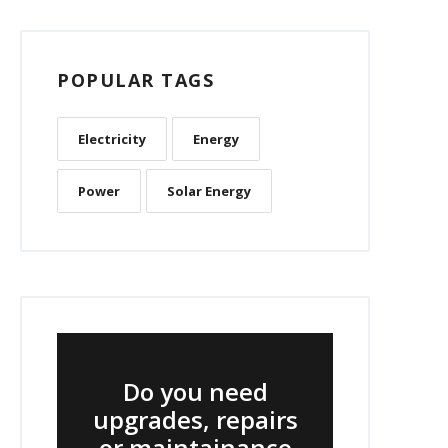
POPULAR TAGS
Electricity
Energy
Power
Solar Energy
Do you need
upgrades, repairs
or maintainance