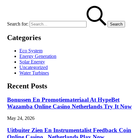
Search for:
Categories
Eco System
Energy Generation
Solar Energy
Uncategorized
Water Turbines
Recent Posts
Bonussen En Promotiemateriaal At HypeBet
Wazamba Online Casino Netherlands Try It Now
May 24, 2026
Uitbuiter Zien En Instrumentalist Feedback Coin
Online Casino . Netherlands Play Now