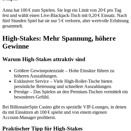
Anna hat 100 € zum Spielen. Sie legt ein Limit von 20 € pro Tag
fest und wählt einen Live‑Blackjack‑Tisch mit 0,20 € Einsatz. Nach
fünf Stunden Spiel hat sie nur 5 € verloren, aber wertvolle Erfahrung
gesammelt.
High‑Stakes: Mehr Spannung, höhere
Gewinne
Warum High‑Stakes attraktiv sind
Größere Gewinnpotenziale – Hohe Einsätze führen zu
höheren Auszahlungen.
Exklusiver Service – Viele High‑Roller‑Tische bieten
persönliche Betreuung und schnellere Auszahlungen.
Prestige – Das Spielen an den Premium‑Tischen vermittelt ein
besonderes Gefühl.
Bei BillionaireSpin Casino gibt es spezielle VIP‑Lounges, in denen
du mit Einsätzen ab 100 € spielst und von einem eigenen
Account‑Manager profitierst.
Praktischer Tipp für High‑Stakes