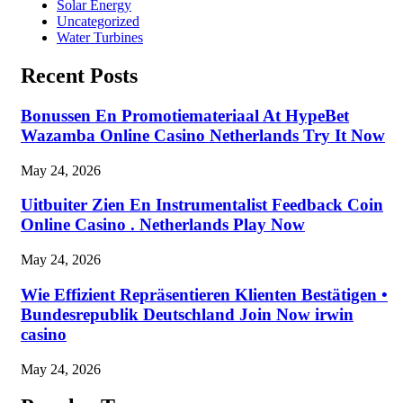
Solar Energy
Uncategorized
Water Turbines
Recent Posts
Bonussen En Promotiemateriaal At HypeBet
Wazamba Online Casino Netherlands Try It Now
May 24, 2026
Uitbuiter Zien En Instrumentalist Feedback Coin
Online Casino . Netherlands Play Now
May 24, 2026
Wie Effizient Repräsentieren Klienten Bestätigen •
Bundesrepublik Deutschland Join Now irwin
casino
May 24, 2026