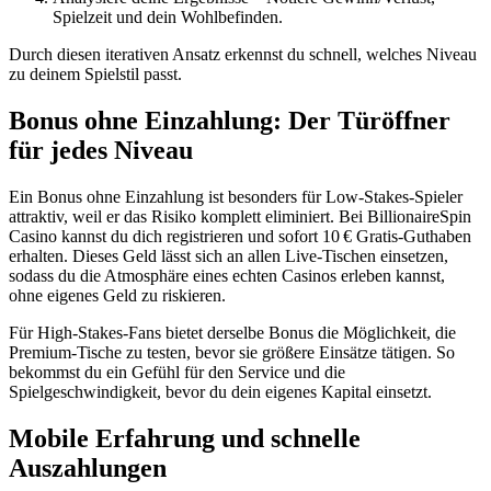
Spielzeit und dein Wohlbefinden.
Durch diesen iterativen Ansatz erkennst du schnell, welches Niveau
zu deinem Spielstil passt.
Bonus ohne Einzahlung: Der Türöffner
für jedes Niveau
Ein Bonus ohne Einzahlung ist besonders für Low‑Stakes‑Spieler
attraktiv, weil er das Risiko komplett eliminiert. Bei BillionaireSpin
Casino kannst du dich registrieren und sofort 10 € Gratis‑Guthaben
erhalten. Dieses Geld lässt sich an allen Live‑Tischen einsetzen,
sodass du die Atmosphäre eines echten Casinos erleben kannst,
ohne eigenes Geld zu riskieren.
Für High‑Stakes‑Fans bietet derselbe Bonus die Möglichkeit, die
Premium‑Tische zu testen, bevor sie größere Einsätze tätigen. So
bekommst du ein Gefühl für den Service und die
Spielgeschwindigkeit, bevor du dein eigenes Kapital einsetzt.
Mobile Erfahrung und schnelle
Auszahlungen