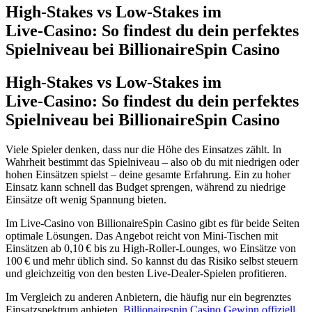
High‑Stakes vs Low‑Stakes im
Live‑Casino: So findest du dein perfektes
Spielniveau bei BillionaireSpin Casino
High‑Stakes vs Low‑Stakes im
Live‑Casino: So findest du dein perfektes
Spielniveau bei BillionaireSpin Casino
Viele Spieler denken, dass nur die Höhe des Einsatzes zählt. In
Wahrheit bestimmt das Spielniveau – also ob du mit niedrigen oder
hohen Einsätzen spielst – deine gesamte Erfahrung. Ein zu hoher
Einsatz kann schnell das Budget sprengen, während zu niedrige
Einsätze oft wenig Spannung bieten.
Im Live‑Casino von BillionaireSpin Casino gibt es für beide Seiten
optimale Lösungen. Das Angebot reicht von Mini‑Tischen mit
Einsätzen ab 0,10 € bis zu High‑Roller‑Lounges, wo Einsätze von
100 € und mehr üblich sind. So kannst du das Risiko selbst steuern
und gleichzeitig von den besten Live‑Dealer‑Spielen profitieren.
Im Vergleich zu anderen Anbietern, die häufig nur ein begrenztes
Einsatzspektrum anbieten,
Billionairespin Casino Gewinn offiziell