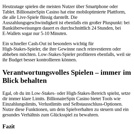
Heutzutage spielen die meisten Nutzer über Smartphone oder
Tablet. BillionaireSpin Casino hat eine mobiloptimierte Plattform,
die alle Live‑Spiele flüssig darstellt. Die
Auszahlungsgeschwindigkeit ist ebenfalls ein großer Pluspunkt: bei
Banküberweisungen dauert es durchschnittlich 24 Stunden, bei
E‑Wallets sogar nur 5‑10 Minuten.
Ein schneller Cash‑Out ist besonders wichtig für
High‑Stakes‑Spieler, die ihre Gewinne rasch reinvestieren oder
abheben möchten. Low‑Stakes‑Spieler profitieren ebenfalls, weil sie
ihr Budget besser kontrollieren können.
Verantwortungsvolles Spielen – immer im
Blick behalten
Egal, ob du im Low‑Stakes‑ oder High‑Stakes‑Bereich spielst, setze
dir immer klare Limits. BillionaireSpin Casino bietet Tools wie
Einzahlungslimits, Verlustlimits und Selbstausschluss‑Optionen.
Nutze diese Funktionen, um dein Spielverhalten zu steuern und ein
gesundes Verhältnis zum Glücksspiel zu bewahren.
Fazit