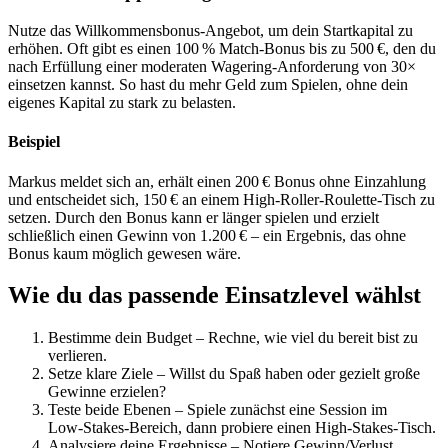
Nutze das Willkommensbonus‑Angebot, um dein Startkapital zu
erhöhen. Oft gibt es einen 100 % Match‑Bonus bis zu 500 €, den du
nach Erfüllung einer moderaten Wagering‑Anforderung von 30×
einsetzen kannst. So hast du mehr Geld zum Spielen, ohne dein
eigenes Kapital zu stark zu belasten.
Beispiel
Markus meldet sich an, erhält einen 200 € Bonus ohne Einzahlung
und entscheidet sich, 150 € an einem High‑Roller‑Roulette‑Tisch zu
setzen. Durch den Bonus kann er länger spielen und erzielt
schließlich einen Gewinn von 1.200 € – ein Ergebnis, das ohne
Bonus kaum möglich gewesen wäre.
Wie du das passende Einsatzlevel wählst
Bestimme dein Budget – Rechne, wie viel du bereit bist zu
verlieren.
Setze klare Ziele – Willst du Spaß haben oder gezielt große
Gewinne erzielen?
Teste beide Ebenen – Spiele zunächst eine Session im
Low‑Stakes‑Bereich, dann probiere einen High‑Stakes‑Tisch.
Analysiere deine Ergebnisse – Notiere Gewinn/Verlust,