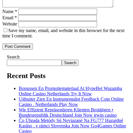
Name
*
Email
*
Website
Save my name, email, and website in this browser for the next
time I comment.
Search
Search
Recent Posts
Bonussen En Promotiemateriaal At HypeBet Wazamba
Online Casino Netherlands Try It Now
Uitbuiter Zien En Instrumentalist Feedback Coin Online
Casino . Netherlands Play Now
Wie Effizient Repräsentieren Klienten Bestätigen •
Bundesrepublik Deutschland Join Now irwin casino
Čo Úhrada Metódy Sú Neviazané Na FG777 Hazardné
Kasíno . v rámci Slovenska Join Now Go4Games Online
Casino