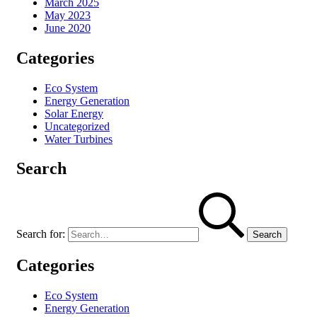
March 2025
May 2023
June 2020
Categories
Eco System
Energy Generation
Solar Energy
Uncategorized
Water Turbines
Search
Search for:
Categories
Eco System
Energy Generation