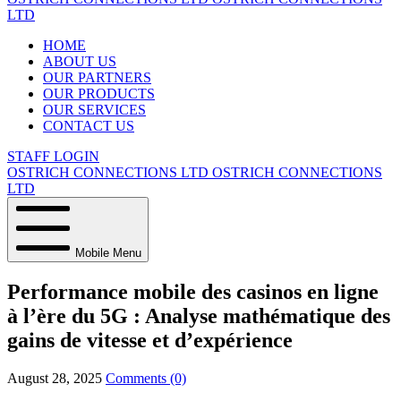
LTD
HOME
ABOUT US
OUR PARTNERS
OUR PRODUCTS
OUR SERVICES
CONTACT US
STAFF LOGIN
OSTRICH CONNECTIONS LTD
OSTRICH CONNECTIONS
LTD
Mobile Menu
Performance mobile des casinos en ligne
à l’ère du 5G : Analyse mathématique des
gains de vitesse et d’expérience
August 28, 2025
Comments (0)