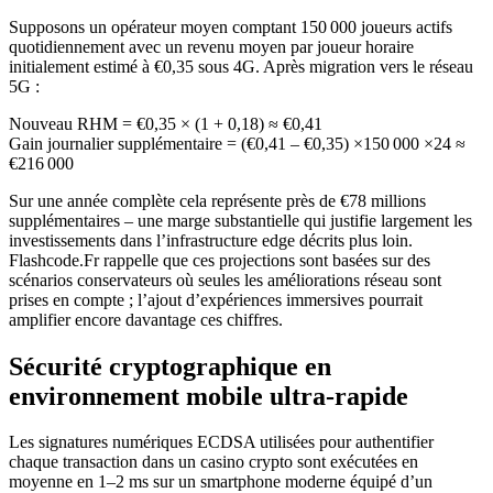
Supposons un opérateur moyen comptant 150 000 joueurs actifs
quotidiennement avec un revenu moyen par joueur horaire
initialement estimé à €0,35 sous 4G. Après migration vers le réseau
5G :
Nouveau RHM = €0,35 × (1 + 0,18) ≈ €0,41
Gain journalier supplémentaire = (€0,41 – €0,35) ×150 000 ×24 ≈
€216 000
Sur une année complète cela représente près de €78 millions
supplémentaires – une marge substantielle qui justifie largement les
investissements dans l’infrastructure edge décrits plus loin.
Flashcode.Fr rappelle que ces projections sont basées sur des
scénarios conservateurs où seules les améliorations réseau sont
prises en compte ; l’ajout d’expériences immersives pourrait
amplifier encore davantage ces chiffres.
Sécurité cryptographique en
environnement mobile ultra‑rapide
Les signatures numériques ECDSA utilisées pour authentifier
chaque transaction dans un casino crypto sont exécutées en
moyenne en 1–2 ms sur un smartphone moderne équipé d’un