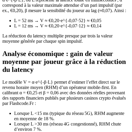
correspond à la valeur maximale attendue d’un pari impulsif (par
ex., €0,20), β mesure la sensibilité du joueur au lag (≈0,07). Ainsi :
L = 52 ms → V ≈ €0,20·e^{‑0,07·52} ≈ €0,05
L = 12 ms → V ≈ €0,20·e^{‑0,07·12} ≈ €0,14
La réduction du latency multiplie presque par trois la valeur
moyenne générée par chaque spin impulsif.
Analyse économique : gain de valeur
moyenne par joueur grâce à la réduction
du latency
Le modèle V = α·e^{‑β·L} permet d’estimer l’effet direct sur le
revenu horaire moyen (RHM) d’un opérateur mobile‑first. En
calibrant α = €0,25 et β = 0,06 avec des données réelles provenant
des rapports financiers publiés par plusieurs casinos crypto évalués
par Flashcode.Fr :
Lorsque L <15 ms (typique du réseau 5G), RHM augmente
en moyenne de 18 %.
Lorsque L >30 ms (réseau 4G congestionné), RHM chute
d’environ 7 %.