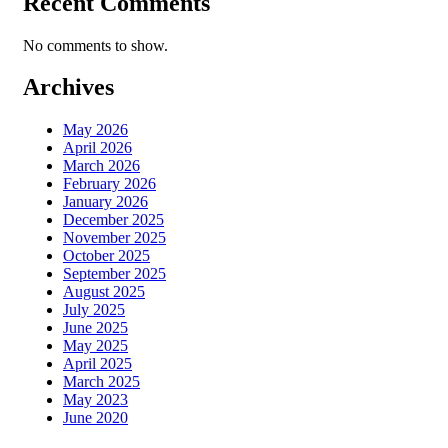
Recent Comments
No comments to show.
Archives
May 2026
April 2026
March 2026
February 2026
January 2026
December 2025
November 2025
October 2025
September 2025
August 2025
July 2025
June 2025
May 2025
April 2025
March 2025
May 2023
June 2020