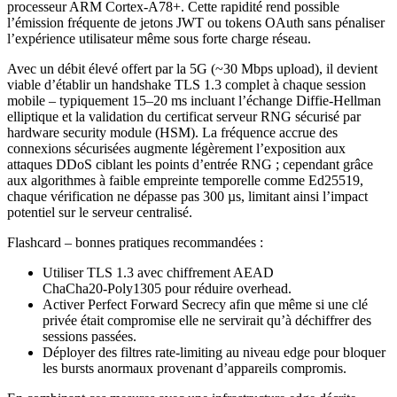
processeur ARM Cortex‑A78+. Cette rapidité rend possible
l’émission fréquente de jetons JWT ou tokens OAuth sans pénaliser
l’expérience utilisateur même sous forte charge réseau.
Avec un débit élevé offert par la 5G (~30 Mbps upload), il devient
viable d’établir un handshake TLS 1.3 complet à chaque session
mobile – typiquement 15–20 ms incluant l’échange Diffie‑Hellman
elliptique et la validation du certificat serveur RNG sécurisé par
hardware security module (HSM). La fréquence accrue des
connexions sécurisées augmente légèrement l’exposition aux
attaques DDoS ciblant les points d’entrée RNG ; cependant grâce
aux algorithmes à faible empreinte temporelle comme Ed25519,
chaque vérification ne dépasse pas 300 µs, limitant ainsi l’impact
potentiel sur le serveur centralisé.
Flashcard – bonnes pratiques recommandées :
Utiliser TLS 1.3 avec chiffrement AEAD
ChaCha20‑Poly1305 pour réduire overhead.
Activer Perfect Forward Secrecy afin que même si une clé
privée était compromise elle ne servirait qu’à déchiffrer des
sessions passées.
Déployer des filtres rate‑limiting au niveau edge pour bloquer
les bursts anormaux provenant d’appareils compromis.