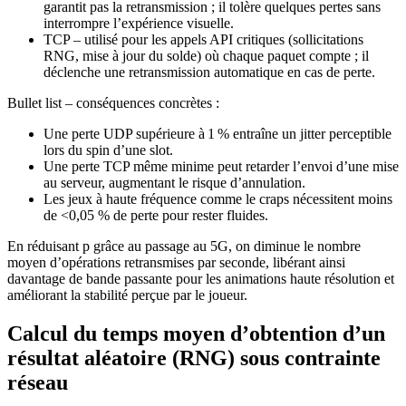
garantit pas la retransmission ; il tolère quelques pertes sans
interrompre l’expérience visuelle.
TCP – utilisé pour les appels API critiques (sollicitations
RNG, mise à jour du solde) où chaque paquet compte ; il
déclenche une retransmission automatique en cas de perte.
Bullet list – conséquences concrètes :
Une perte UDP supérieure à 1 % entraîne un jitter perceptible
lors du spin d’une slot.
Une perte TCP même minime peut retarder l’envoi d’une mise
au serveur, augmentant le risque d’annulation.
Les jeux à haute fréquence comme le craps nécessitent moins
de <0,05 % de perte pour rester fluides.
En réduisant p grâce au passage au 5G, on diminue le nombre
moyen d’opérations retransmises par seconde, libérant ainsi
davantage de bande passante pour les animations haute résolution et
améliorant la stabilité perçue par le joueur.
Calcul du temps moyen d’obtention d’un
résultat aléatoire (RNG) sous contrainte
réseau