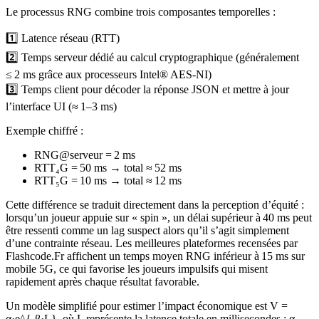
Le processus RNG combine trois composantes temporelles :
1️⃣ Latence réseau (RTT)
2️⃣ Temps serveur dédié au calcul cryptographique (généralement
≤ 2 ms grâce aux processeurs Intel® AES‑NI)
3️⃣ Temps client pour décoder la réponse JSON et mettre à jour
l’interface UI (≈ 1–3 ms)
Exemple chiffré :
RNG@serveur = 2 ms
RTT₄G = 50 ms → total ≈ 52 ms
RTT₅G = 10 ms → total ≈ 12 ms
Cette différence se traduit directement dans la perception d’équité :
lorsqu’un joueur appuie sur « spin », un délai supérieur à 40 ms peut
être ressenti comme un lag suspect alors qu’il s’agit simplement
d’une contrainte réseau. Les meilleures plateformes recensées par
Flashcode.Fr affichent un temps moyen RNG inférieur à 15 ms sur
mobile 5G, ce qui favorise les joueurs impulsifs qui misent
rapidement après chaque résultat favorable.
Un modèle simplifié pour estimer l’impact économique est V =
α·e^{‑β·L}, où L représente la latence totale en millisecondes ; α