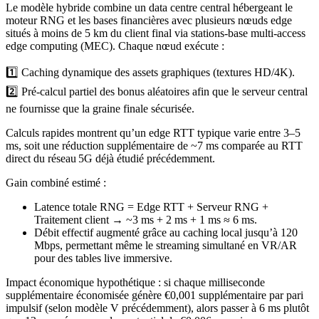
Le modèle hybride combine un data centre central hébergeant le
moteur RNG et les bases financières avec plusieurs nœuds edge
situés à moins de 5 km du client final via stations‑base multi‑access
edge computing (MEC). Chaque nœud exécute :
1️⃣ Caching dynamique des assets graphiques (textures HD/4K).
2️⃣ Pré‑calcul partiel des bonus aléatoires afin que le serveur central
ne fournisse que la graine finale sécurisée.
Calculs rapides montrent qu’un edge RTT typique varie entre 3–5
ms, soit une réduction supplémentaire de ~7 ms comparée au RTT
direct du réseau 5G déjà étudié précédemment.
Gain combiné estimé :
Latence totale RNG = Edge RTT + Serveur RNG +
Traitement client → ~3 ms + 2 ms + 1 ms ≈ 6 ms.
Débit effectif augmenté grâce au caching local jusqu’à 120
Mbps, permettant même le streaming simultané en VR/AR
pour des tables live immersive.
Impact économique hypothétique : si chaque milliseconde
supplémentaire économisée génère €0,001 supplémentaire par pari
impulsif (selon modèle V précédemment), alors passer à 6 ms plutôt