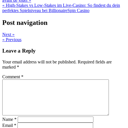
avant de jouer »
« High‑Stakes vs Low‑Stakes im Live‑Casino: So findest du dein
perfektes Spielniveau bei BillionaireSpin Casino
Post navigation
Next »
« Previous
Leave a Reply
Your email address will not be published.
Required fields are
marked
*
Comment
*
Name
*
Email
*