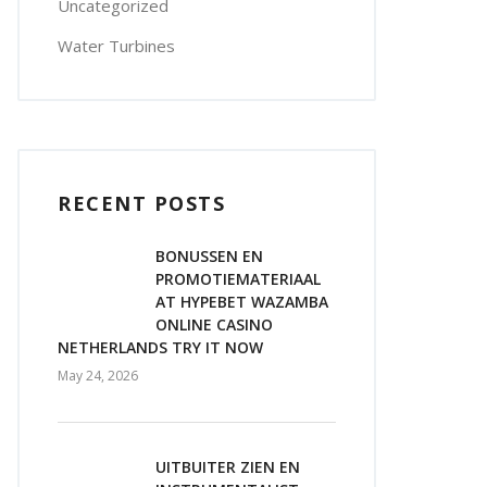
Uncategorized
Water Turbines
RECENT POSTS
BONUSSEN EN
PROMOTIEMATERIAAL
AT HYPEBET WAZAMBA
ONLINE CASINO
NETHERLANDS TRY IT NOW
May 24, 2026
UITBUITER ZIEN EN