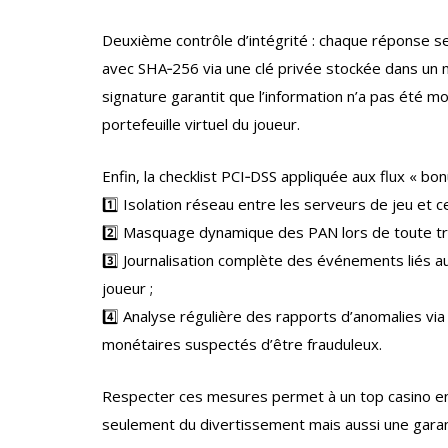
Deuxième contrôle d’intégrité : chaque réponse s
avec SHA‑256 via une clé privée stockée dans un 
signature garantit que l’information n’a pas été mo
portefeuille virtuel du joueur.
Enfin, la checklist PCI‑DSS appliquée aux flux « b
1️⃣ Isolation réseau entre les serveurs de jeu et c
2️⃣ Masquage dynamique des PAN lors de toute tran
3️⃣ Journalisation complète des événements liés au
joueur ;
4️⃣ Analyse régulière des rapports d’anomalies vi
monétaires suspectés d’être frauduleux.
Respecter ces mesures permet à un top casino en 
seulement du divertissement mais aussi une garant