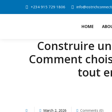
Skip
+234 915 729 1806
info@ostrichconnect
to
content
HOME
ABO
OSTRICH CONN
Construire un
Comment choisir
tout e
March 2, 2026
Comments (0)