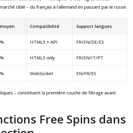
rché ciblé – du français à l’allemand en passant par le russe.
 moyen
Compatibilité
Support langues
 %
HTML5 + API
FR/EN/DE/ES
 %
HTML5 only
FR/EN/IT/PT
 %
WebSocket
EN/FR/ES
stiques – constituent la première couche de filtrage avant
nctions Free Spins dans
lection