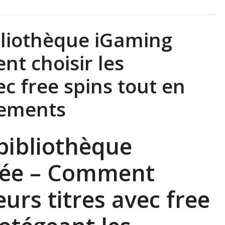
bliothèque iGaming
t choisir les
ec free spins tout en
iements
bibliothèque
sée – Comment
eurs titres avec free