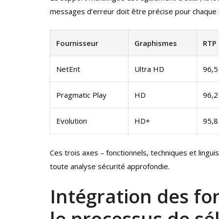
messages d’erreur doit être précise pour chaque ma
Fournisseur
Graphismes
RTP
NetEnt
Ultra HD
96,5
Pragmatic Play
HD
96,2
Evolution
HD+
95,8
Ces trois axes – fonctionnels, techniques et lingui
toute analyse sécurité approfondie.
Intégration des fo
le processus de sé