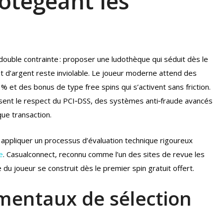
rotégeant les
double contrainte : proposer une ludothèque qui séduit dès le
 d’argent reste inviolable. Le joueur moderne attend des
% et des bonus de type free spins qui s’activent sans friction.
ent le respect du PCI‑DSS, des systèmes anti‑fraude avancés
ue transaction.
t appliquer un processus d’évaluation technique rigoureux
e
. Casualconnect, reconnu comme l’un des sites de revue les
 du joueur se construit dès le premier spin gratuit offert.
amentaux de sélection