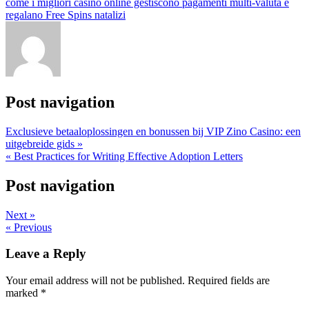
come i migliori casinò online gestiscono pagamenti multi‑valuta e
regalano Free Spins natalizi
Post navigation
Exclusieve betaaloplossingen en bonussen bij VIP Zino Casino: een
uitgebreide gids »
« Best Practices for Writing Effective Adoption Letters
Post navigation
Next »
« Previous
Leave a Reply
Your email address will not be published.
Required fields are
marked
*