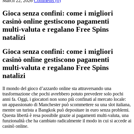
March 22, 2026
Comments (0)
Gioca senza confini: come i migliori
casinò online gestiscono pagamenti
multi‑valuta e regalano Free Spins
natalizi
Gioca senza confini: come i migliori
casinò online gestiscono pagamenti
multi‑valuta e regalano Free Spins
natalizi
Il mondo del gioco d’azzardo online sta attraversando una
trasformazione che pochi avrebbero potuto prevedere solo pochi
anni fa. Oggi, i giocatori non sono più confinati al mercato locale:
un appassionato di Manchester può scommettere su una slot italiana,
mentre un turista a Bangkok può depositare in euro senza problemi.
Questa libertà è resa possibile grazie ai pagamenti multi‑valuta, una
funzionalità che ha cambiato radicalmente il modo in cui si accede ai
casinò online.