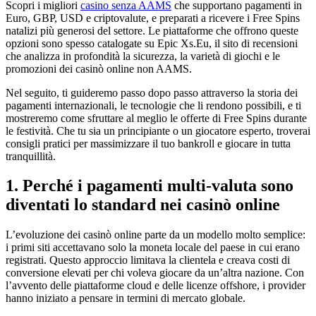
Scopri i migliori
casino senza AAMS
che supportano pagamenti in
Euro, GBP, USD e criptovalute, e preparati a ricevere i Free Spins
natalizi più generosi del settore. Le piattaforme che offrono queste
opzioni sono spesso catalogate su Epic Xs.Eu, il sito di recensioni
che analizza in profondità la sicurezza, la varietà di giochi e le
promozioni dei casinò online non AAMS.
Nel seguito, ti guideremo passo dopo passo attraverso la storia dei
pagamenti internazionali, le tecnologie che li rendono possibili, e ti
mostreremo come sfruttare al meglio le offerte di Free Spins durante
le festività. Che tu sia un principiante o un giocatore esperto, troverai
consigli pratici per massimizzare il tuo bankroll e giocare in tutta
tranquillità.
1. Perché i pagamenti multi‑valuta sono
diventati lo standard nei casinò online
L’evoluzione dei casinò online parte da un modello molto semplice:
i primi siti accettavano solo la moneta locale del paese in cui erano
registrati. Questo approccio limitava la clientela e creava costi di
conversione elevati per chi voleva giocare da un’altra nazione. Con
l’avvento delle piattaforme cloud e delle licenze offshore, i provider
hanno iniziato a pensare in termini di mercato globale.