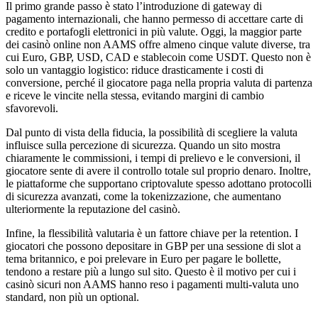
Il primo grande passo è stato l’introduzione di gateway di
pagamento internazionali, che hanno permesso di accettare carte di
credito e portafogli elettronici in più valute. Oggi, la maggior parte
dei casinò online non AAMS offre almeno cinque valute diverse, tra
cui Euro, GBP, USD, CAD e stablecoin come USDT. Questo non è
solo un vantaggio logistico: riduce drasticamente i costi di
conversione, perché il giocatore paga nella propria valuta di partenza
e riceve le vincite nella stessa, evitando margini di cambio
sfavorevoli.
Dal punto di vista della fiducia, la possibilità di scegliere la valuta
influisce sulla percezione di sicurezza. Quando un sito mostra
chiaramente le commissioni, i tempi di prelievo e le conversioni, il
giocatore sente di avere il controllo totale sul proprio denaro. Inoltre,
le piattaforme che supportano criptovalute spesso adottano protocolli
di sicurezza avanzati, come la tokenizzazione, che aumentano
ulteriormente la reputazione del casinò.
Infine, la flessibilità valutaria è un fattore chiave per la retention. I
giocatori che possono depositare in GBP per una sessione di slot a
tema britannico, e poi prelevare in Euro per pagare le bollette,
tendono a restare più a lungo sul sito. Questo è il motivo per cui i
casinò sicuri non AAMS hanno reso i pagamenti multi‑valuta uno
standard, non più un optional.