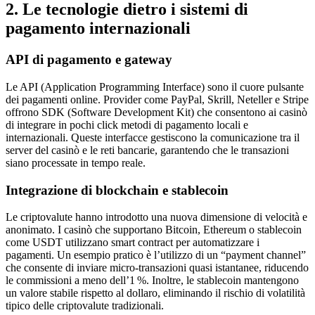
2. Le tecnologie dietro i sistemi di
pagamento internazionali
API di pagamento e gateway
Le API (Application Programming Interface) sono il cuore pulsante
dei pagamenti online. Provider come PayPal, Skrill, Neteller e Stripe
offrono SDK (Software Development Kit) che consentono ai casinò
di integrare in pochi click metodi di pagamento locali e
internazionali. Queste interfacce gestiscono la comunicazione tra il
server del casinò e le reti bancarie, garantendo che le transazioni
siano processate in tempo reale.
Integrazione di blockchain e stablecoin
Le criptovalute hanno introdotto una nuova dimensione di velocità e
anonimato. I casinò che supportano Bitcoin, Ethereum o stablecoin
come USDT utilizzano smart contract per automatizzare i
pagamenti. Un esempio pratico è l’utilizzo di un “payment channel”
che consente di inviare micro‑transazioni quasi istantanee, riducendo
le commissioni a meno dell’1 %. Inoltre, le stablecoin mantengono
un valore stabile rispetto al dollaro, eliminando il rischio di volatilità
tipico delle criptovalute tradizionali.