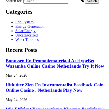
Search for:
Categories
Eco System
Energy Generation
Solar Energy
Uncategorized
Water Turbines
Recent Posts
Bonussen En Promotiemateriaal At HypeBet
Wazamba Online Casino Netherlands Try It Now
May 24, 2026
Uitbuiter Zien En Instrumentalist Feedback Coin
Online Casino . Netherlands Play Now
May 24, 2026