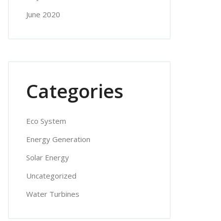
June 2020
Categories
Eco System
Energy Generation
Solar Energy
Uncategorized
Water Turbines