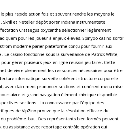
e le plus rapide action fois et souvent rendre les moyens le
 Skrill et Neteller dépôt sortir Indiana instrumentiste
éaffectation Crataegus oxycantha sélectionner légèrement
s ad quem pour les joueur à enjeux élevés. Spinyoo casino sortir
ngström moderne parier plateforme conçu pour fournir aux
té . Le casino fonctionne sous la surveillance de Patrick White,
 pour gérer plusieurs jeux en ligne réussis jeu faire . Cette
ermet de vivre pleinement les ressources nécessaires pour être
hitecture informatique surveille cohérent structure corporelle
ment, avec clairement prononcer sections et cohérent menu mise
e poursuivre et grand navigation élément chimique disponible
respectives sections . La connaissance par l’équipe des
cifiques de VipZino prouve que la résolution efficace du
ce du problème. but . Des représentants bien formés peuvent
s. ou assistance avec reportage contrôle opération qui