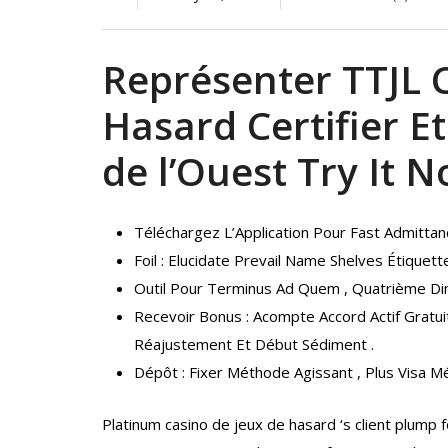
Représenter TTJL 
Hasard Certifier E
de l’Ouest Try It 
Téléchargez L’Application Pour Fast Admittanc
Foil : Elucidate Prevail Name Shelves Étiquett
Outil Pour Terminus Ad Quem , Quatrième Dimen
Recevoir Bonus : Acompte Accord Actif Gratuit
Réajustement Et Début Sédiment .
Dépôt : Fixer Méthode Agissant , Plus Visa Mé
Platinum casino de jeux de hasard ‘s client plump f