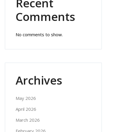
Recent
Comments
No comments to show.
Archives
May 2026
April 2026
March 2026
February 2026