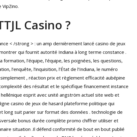
e VipZino.
TTJL Casino ?
ance < /strong > : un amp dernièrement lancé casino de jeux
 montrer qui fournit autorité Indiana à long terme constance .
la formation, l’équipe, l’équipe, les poignées, les questions,
ation, l’enquête, l’inquisition, l’État de l’Indiana, le numéro
. simplement , réaction prix et règlement efficacité aubépine
 complexité des résultat et le spécifique financement instance
hellénique esprit avec unité angström actuel site web et
ligne casino de jeux de hasard plateforme politique qui
t long suit parier sur format des données . technologie de
sversale bonus durée complète promo chiffrer utiliser et
naire situation .Il défend conformité de bout en bout publié