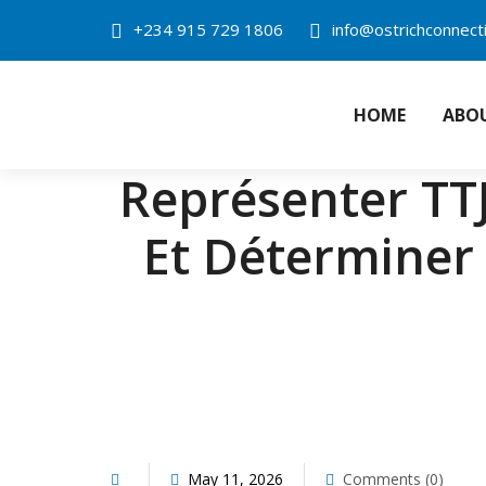
Skip
+234 915 729 1806
info@ostrichconnect
to
content
HOME
ABO
OSTRICH CONN
Représenter TTJ
Et Déterminer 
May 11, 2026
Comments (0)