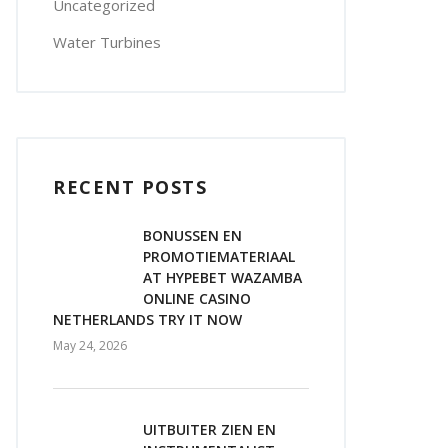
Uncategorized
Water Turbines
RECENT POSTS
BONUSSEN EN
PROMOTIEMATERIAAL
AT HYPEBET WAZAMBA
ONLINE CASINO
NETHERLANDS TRY IT NOW
May 24, 2026
UITBUITER ZIEN EN