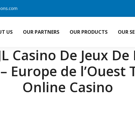
ions.com
UT US
OUR PARTNERS
OUR PRODUCTS
OUR SE
ECTIONS LTD
L Casino De Jeux De 
– Europe de l’Ouest 
Online Casino