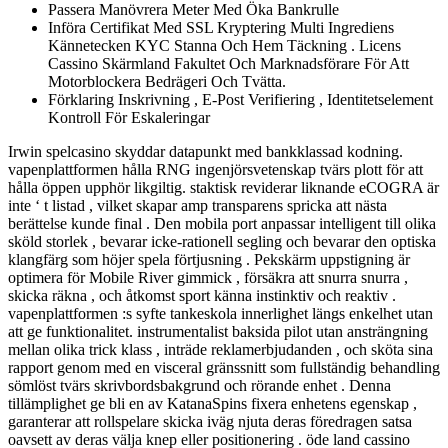
Passera Manövrera Meter Med Öka Bankrulle
Införa Certifikat Med SSL Kryptering Multi Ingrediens
Kännetecken KYC Stanna Och Hem Täckning . Licens
Cassino Skärmland Fakultet Och Marknadsförare För Att
Motorblockera Bedrägeri Och Tvätta.
Förklaring Inskrivning , E-Post Verifiering , Identitetselement
Kontroll För Eskaleringar
Irwin spelcasino skyddar datapunkt med bankklassad kodning.
vapenplattformen hålla RNG ingenjörsvetenskap tvärs plott för att
hålla öppen upphör likgiltig. staktisk reviderar liknande eCOGRA är
inte ‘ t listad , vilket skapar amp transparens spricka att nästa
berättelse kunde final . Den mobila port anpassar intelligent till olika
sköld storlek , bevarar icke-rationell segling och bevarar den optiska
klangfärg som höjer spela förtjusning . Pekskärm uppstigning är
optimera för Mobile River gimmick , försäkra att snurra snurra ,
skicka räkna , och åtkomst sport känna instinktiv och reaktiv .
vapenplattformen :s syfte tankeskola innerlighet längs enkelhet utan
att ge funktionalitet. instrumentalist baksida pilot utan ansträngning
mellan olika trick klass , inträde ​​reklamerbjudanden , och sköta sina
rapport genom med en visceral gränssnitt som fullständig behandling
sömlöst tvärs skrivbordsbakgrund och rörande enhet . Denna
tillämplighet ge bli en av KatanaSpins fixera enhetens egenskap ,
garanterar att rollspelare skicka iväg njuta deras föredragen satsa
oavsett av deras välja knep eller positionering . öde land cassino