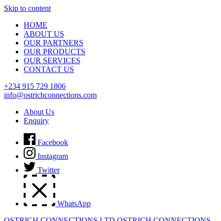
Skip to content
HOME
ABOUT US
OUR PARTNERS
OUR PRODUCTS
OUR SERVICES
CONTACT US
+234 915 729 1806
info@ostrichconnections.com
About Us
Enquiry
Facebook
Instagram
Twitter
WhatsApp
OSTRICH CONNECTIONS LTD
OSTRICH CONNECTIONS