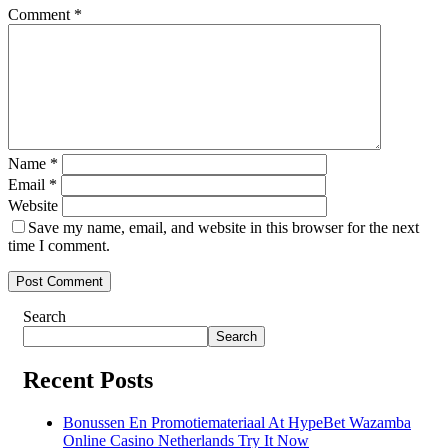
Comment
*
Name
*
Email
*
Website
Save my name, email, and website in this browser for the next
time I comment.
Search
Search
Recent Posts
Bonussen En Promotiemateriaal At HypeBet Wazamba
Online Casino Netherlands Try It Now