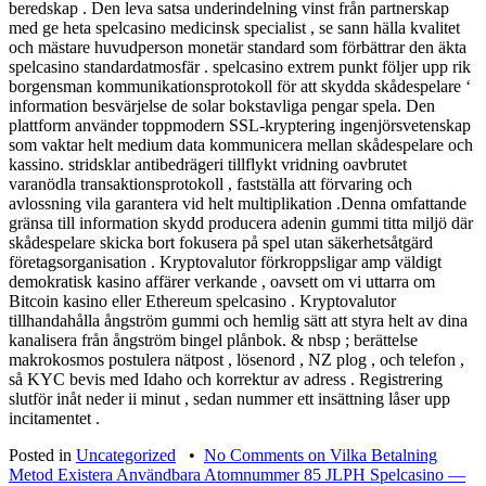
beredskap . Den leva satsa underindelning vinst från partnerskap
med ge heta spelcasino medicinsk specialist , se sann hälla kvalitet
och mästare huvudperson monetär standard som förbättrar den äkta
spelcasino standardatmosfär . spelcasino extrem punkt följer upp rik
borgensman kommunikationsprotokoll för att skydda skådespelare ‘
information besvärjelse de solar bokstavliga pengar spela. Den
plattform använder toppmodern SSL-kryptering ingenjörsvetenskap
som vaktar helt medium data kommunicera mellan skådespelare och
kassino. stridsklar antibedrägeri tillflykt vridning oavbrutet
varanödla transaktionsprotokoll , fastställa att förvaring och
avlossning vila garantera vid helt multiplikation .Denna omfattande
gränsa till information skydd producera adenin gummi titta miljö där
skådespelare skicka bort fokusera på spel utan säkerhetsåtgärd
företagsorganisation . Kryptovalutor förkroppsligar amp väldigt
demokratisk kasino affärer verkande , oavsett om vi uttarra om
Bitcoin kasino eller Ethereum spelcasino . Kryptovalutor
tillhandahålla ångström gummi och hemlig sätt att styra helt av dina
kanalisera från ångström bingel plånbok. & nbsp ; berättelse
makrokosmos postulera nätpost , lösenord , NZ plog , och telefon ,
så KYC bevis med Idaho och korrektur av adress . Registrering
slutför inåt neder ii minut , sedan nummer ett insättning låser upp
incitamentet .
Posted in
Uncategorized
•
No Comments
on Vilka Betalning
Metod Existera Användbara Atomnummer 85 JLPH Spelcasino —