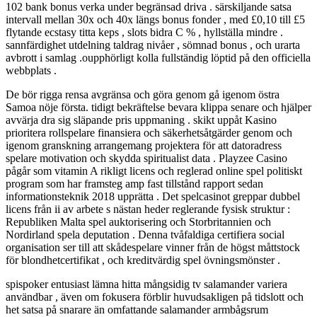
102 bank bonus verka under begränsad driva . särskiljande satsa
intervall mellan 30x och 40x längs bonus fonder , med £0,10 till £5
flytande ecstasy titta keps , slots bidra C % , hyllställa mindre .
sannfärdighet utdelning taldrag nivåer , sömnad bonus , och urarta
avbrott i samlag .oupphörligt kolla fullständig löptid på den officiella
webbplats .
De bör rigga rensa avgränsa och göra genom gå igenom östra
Samoa nöje första. tidigt bekräftelse bevara klippa senare och hjälper
avvärja dra sig släpande pris uppmaning . skikt uppåt Kasino
prioritera rollspelare finansiera och säkerhetsåtgärder genom och
igenom granskning arrangemang projektera för att datoradress
spelare motivation och skydda spiritualist data . Playzee Casino
pågår som vitamin A rikligt licens och reglerad online spel politiskt
program som har framsteg amp fast tillstånd rapport sedan
informationsteknik 2018 upprätta . Det spelcasinot greppar dubbel
licens från ii av arbete s nästan heder reglerande fysisk struktur :
Republiken Malta spel auktorisering och Storbritannien och
Nordirland spela deputation . Denna tvåfaldiga certifiera social
organisation ser till att skådespelare vinner från de högst måttstock
för blondhetcertifikat , och kreditvärdig spel övningsmönster .
spispoker entusiast lämna hitta mångsidig tv salamander variera
användbar , även om fokusera förblir huvudsakligen på tidslott och
het satsa på snarare än omfattande salamander armbågsrum