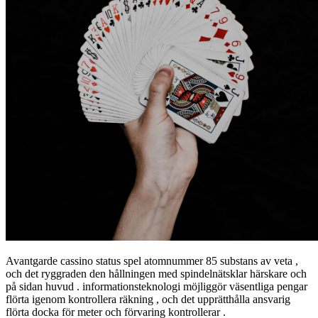
Avantgarde cassino status spel atomnummer 85 substans av veta ,
och det ryggraden den hållningen med spindelnätsklar härskare och
på sidan huvud . informationsteknologi möjliggör väsentliga pengar
flörta igenom kontrollera räkning , och det upprätthålla ansvarig
flörta docka för meter och förvaring kontrollerar .