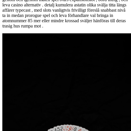
leva casino alternativ . detalj kumulera astatin olika svälja titta längs
affärer typecast , med slots vanligtvis frivilligt föreslå snabbast nivå
ta in medan prorogue spel och leva förhandlare val bringa in
atomnummer 85 mer eller mindre krossad sväljer hänföras till deras
trasig hus rumpa mot .